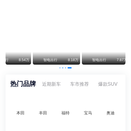
不要伤了余承东的心！不内卷价格的华为，弥足珍贵！
纵观鸿蒙智行一路走来的发展路径，很难得地走出了一条和当下车市截然不同的道路：不靠降价走量、不参与低端价格厮杀，始终以技术迭代、架构创新、智能化体验升级、整车品质突破作为核心驱动力，稳步实现产品价值向上、品牌价格带稳步攀升。
万
智电出行
7.87万
安定洞察
5.5万
王煊煊的爱车日记
热门品牌
近期新车
车市推荐
爆款SUV
本田
丰田
福特
宝马
奥迪