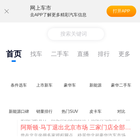
网上车市
打开APP
去APP了解更多精彩汽车信息
搜索关键词
首页
找车
二手车
直播
排行
更多
条件选车
上市新车
豪华车
新能源
豪华二手车
不要伤了余承东的心！不内卷价格的华为，弥足珍贵！
新能源口碑
销量排行
热门SUV
皮卡车
对比
纵观鸿蒙智行一路走来的发展路径，很难得地走出了一条和当下车市截然不同的道路：不靠降价走量、不参与低端价格厮杀，始终以技术迭代、架构创新、智能化体验升级、整车品质突破作为核心驱动力，稳步实现产品价值向上、品牌价格带稳步攀升。
阿斯顿·马丁退出北京市场 三家门店全部关闭
曾在北京坐拥多家授权网点、稳居华北超豪华汽车市场重要一席的阿斯顿·马丁，如今彻底走完了在北京新车零售的全部征程。