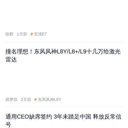
徐辉
1天前
#
至境E7
撞名理想！东风风神L8Y/L8+/L9十几万给激光
雷达
师梦琼
2天前
#
东风风神L8Y
通用CEO缺席签约 3年未踏足中国 释放反常信
号