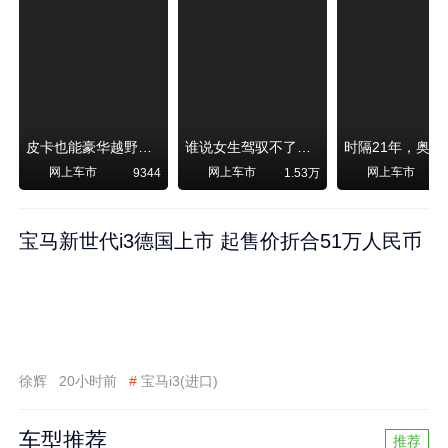
皮卡也能豪华越野！纵横F700上市，限时卖29.99万起
谁说女生驾驭不了大SUV？看我开问界M6驰骋坝上草原！
网上车市
网上车市
网上车市
9344
1.53万
宝马新世代i3德国上市 起售价折合51万人民币
徐辉
20小时前
#
宝马i3(进口)
车型推荐
推荐