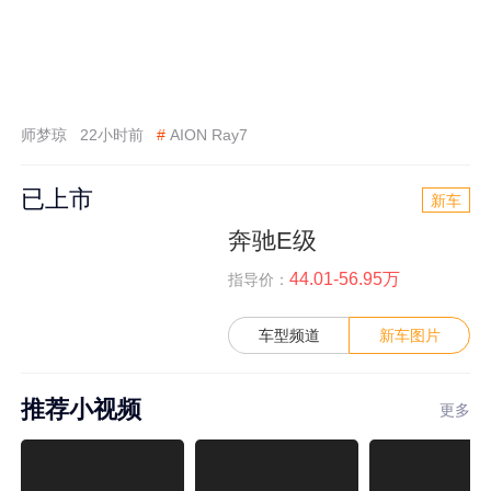
师梦琼
22小时前
#
AION Ray7
已上市
新车
奔驰E级
44.01-56.95万
指导价：
车型频道
新车图片
推荐小视频
更多