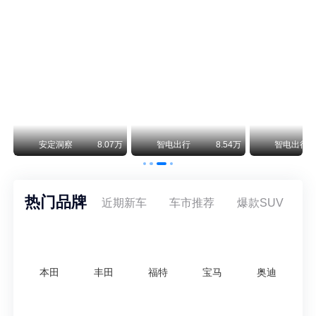
保时捷CEO证实：纯电718将复活！因为奥迪需要
保时捷新任CEO迈克尔·莱特斯最近接受德国《法兰克福汇报》采访，直接给纯电718项目吃了颗定心丸。之前外界传得沸沸扬扬，说这个项目可能推迟甚至取消，现在CEO亲自出面澄清：“关于电动718，我们已经得出结论，将会打造这款车型，因为这是经济上的最佳解决方案，也会是一款非常出色的汽车。”
阿维塔07L限时权益价21.99万起，张凌赫成首位车主
阿维塔07L今晚在杭州正式上市，全球品牌代言人张凌赫现场提车，成为这台车的第一位主人。三个版本：Elite纯电版22.99万，Max+后驱纯电版24.99万，Ultra三电机四驱版27.99万。
万
安定洞察
8.07万
智电出行
8.54万
智电出行
热门品牌
近期新车
车市推荐
爆款SUV
本田
丰田
福特
宝马
奥迪