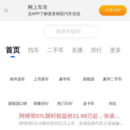
网上车市
打开APP
去APP了解更多精彩汽车信息
搜索关键词
首页
找车
二手车
直播
排行
更多
条件选车
上市新车
豪华车
新能源
豪华二手车
新能源口碑
销量排行
热门SUV
皮卡车
对比
阿维塔07L限时权益价21.99万起，张凌赫成首位车主
阿维塔07L今晚在杭州正式上市，全球品牌代言人张凌赫现场提车，成为这台车的第一位主人。三个版本：Elite纯电版22.99万，Max+后驱纯电版24.99万，Ultra三电机四驱版27.99万。