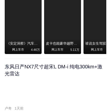
《安定洞察》汽车烧不烧油，和石油安全无关！
皮卡也能豪华越野！纵横F700上市，限时卖29.99万起
网上车市
网上车市
网上车市
4.46万
5.11万
东风日产NX7尺寸超宋L DM-i 纯电300km+激
光雷达
卢奇
1天前