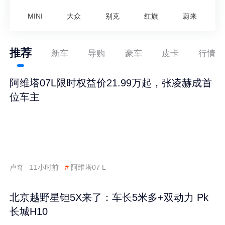
MINI
大众
别克
红旗
蔚来
推荐
新车
导购
豪车
皮卡
行情
阿维塔07L限时权益价21.99万起，张凌赫成首
位车主
卢奇
11小时前
#
阿维塔07 L
北京越野星钽5X来了：车长5米多+双动力 Pk
长城H10