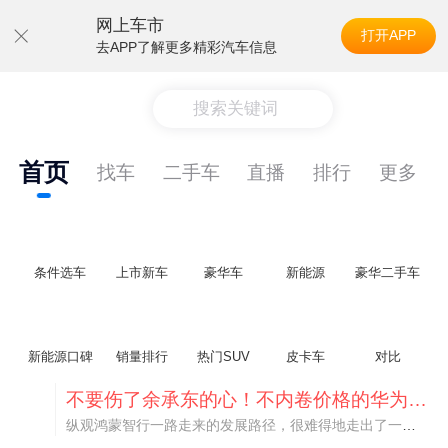
网上车市
打开APP
去APP了解更多精彩汽车信息
搜索关键词
首页
找车
二手车
直播
排行
更多
条件选车
上市新车
豪华车
新能源
豪华二手车
新能源口碑
销量排行
热门SUV
皮卡车
对比
不要伤了余承东的心！不内卷价格的华为，弥足珍贵！
纵观鸿蒙智行一路走来的发展路径，很难得地走出了一条和当下车市截然不同的道路：不靠降价走量、不参与低端价格厮杀，始终以技术迭代、架构创新、智能化体验升级、整车品质突破作为核心驱动力，稳步实现产品价值向上、品牌价格带稳步攀升。