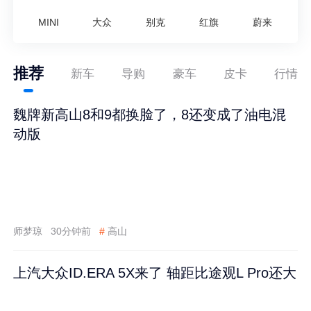
MINI
大众
别克
红旗
蔚来
推荐
新车
导购
豪车
皮卡
行情
魏牌新高山8和9都换脸了，8还变成了油电混
动版
师梦琼
30分钟前
#
高山
上汽大众ID.ERA 5X来了 轴距比途观L Pro还大