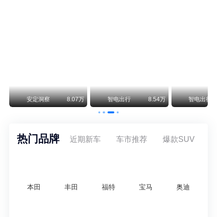
阿斯顿·马丁退出北京市场 三家门店全部关闭
曾在北京坐拥多家授权网点、稳居华北超豪华汽车市场重要一席的阿斯顿·马丁，如今彻底走完了在北京新车零售的全部征程。
不要伤了余承东的心！不内卷价格的华为，弥足珍贵！
纵观鸿蒙智行一路走来的发展路径，很难得地走出了一条和当下车市截然不同的道路：不靠降价走量、不参与低端价格厮杀，始终以技术迭代、架构创新、智能化体验升级、整车品质突破作为核心驱动力，稳步实现产品价值向上、品牌价格带稳步攀升。
万
安定洞察
8.07万
智电出行
8.54万
智电出行
热门品牌
近期新车
车市推荐
爆款SUV
本田
丰田
福特
宝马
奥迪