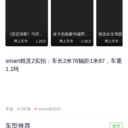
《安定洞察》汽车烧不烧油，和石油安全无关！
皮卡也能豪华越野！纵横F700上市，限时卖29.99万起
网上车市
网上车市
网上车市
1.28万
2.30万
smart精灵2实拍：车长2米76轴距1米87，车重
1.1吨
李超
4小时前
#
smart精灵#2
车型推荐
推荐