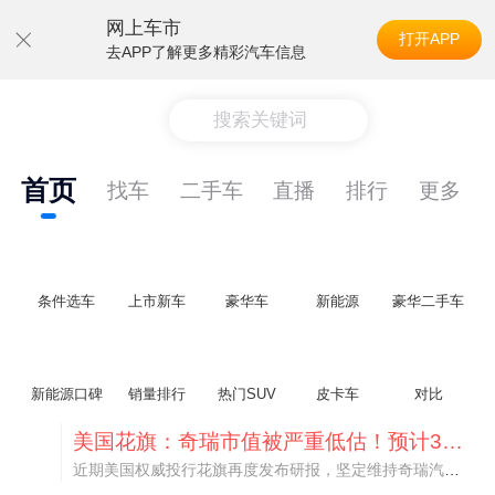
网上车市
打开APP
去APP了解更多精彩汽车信息
搜索关键词
首页
找车
二手车
直播
排行
更多
条件选车
上市新车
豪华车
新能源
豪华二手车
新能源口碑
销量排行
热门SUV
皮卡车
对比
美国花旗：奇瑞市值被严重低估！预计36港元/股
近期美国权威投行花旗再度发布研报，坚定维持奇瑞汽车（09973.HK）买入评级，将其合理目标价定格在36港元/股。对照公司最新25.46港元的二级市场现价，这一目标价意味着股价存在41.4%的可观上行空间，花旗直言，当前资本市场受短期市场情绪、国内车市价格战扰动，明显低估了奇瑞长期价值与全球化成长潜力。