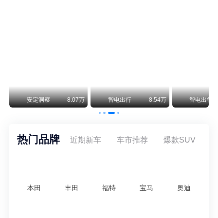
smart精灵2实拍：车长2米76轴距1米87，车重1.1吨
smart fortwo的纯电继任者终于有实车了。smart精灵2号出现在工信部最新一批申报目录中，外观和概念车几乎一模一样，量产还原度相当高。
美国花旗：奇瑞市值被严重低估！预计36港元/股
近期美国权威投行花旗再度发布研报，坚定维持奇瑞汽车（09973.HK）买入评级，将其合理目标价定格在36港元/股。对照公司最新25.46港元的二级市场现价，这一目标价意味着股价存在41.4%的可观上行空间，花旗直言，当前资本市场受短期市场情绪、国内车市价格战扰动，明显低估了奇瑞长期价值与全球化成长潜力。
万
安定洞察
8.07万
智电出行
8.54万
智电出行
热门品牌
近期新车
车市推荐
爆款SUV
本田
丰田
福特
宝马
奥迪