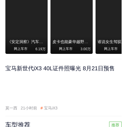
《安定洞察》汽车烧不烧油，和石油安全无关！
皮卡也能豪华越野！纵横F700上市，限时卖29.99万起
网上车市
网上车市
网上车市
6.19万
3.00万
宝马新世代iX3 40L证件照曝光 8月21日预售
莫一西
21小时前
#
宝马iX3
车型推荐
推荐