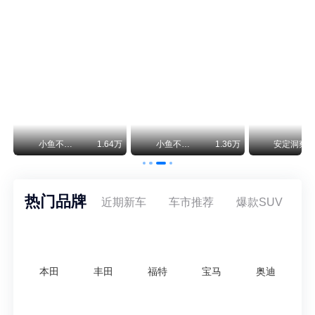
保时捷CEO证实：纯电718将复活！因为奥迪需要
保时捷新任CEO迈克尔·莱特斯最近接受德国《法兰克福汇报》采访，直接给纯电718项目吃了颗定心丸。之前外界传得沸沸扬扬，说这个项目可能推迟甚至取消，现在CEO亲自出面澄清：“关于电动718，我们已经得出结论，将会打造这款车型，因为这是经济上的最佳解决方案，也会是一款非常出色的汽车。”
神行者目标年销30万辆，要把路虎销量翻倍
路虎品牌全球一年卖多少？大约38万辆。也就是说，这个刚复活的新能源品牌，目标是干到路虎全球销量的八成。如果真能跑到30万辆，两者加起来就是68万辆——比现在路虎单独的数字，翻了接近一倍！说“再造一个路虎”，真不夸张。
万
小鱼不刹车
1.64万
小鱼不刹车
1.36万
安定洞察
热门品牌
近期新车
车市推荐
爆款SUV
本田
丰田
福特
宝马
奥迪