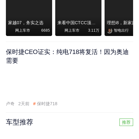
家越07，务实之选
来看中国CTCC顶级赛事艾瑞泽8 pro赛车如何脱颖而出
网上车市
网上车市
智电出行
6685
3.11万
保时捷CEO证实：纯电718将复活！因为奥迪
需要
卢奇
2天前
#
保时捷718
车型推荐
推荐