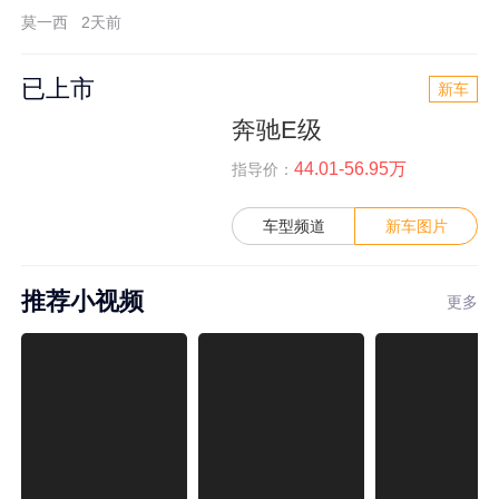
莫一西
2天前
已上市
新车
奔驰E级
44.01-56.95万
指导价：
车型频道
新车图片
推荐小视频
更多