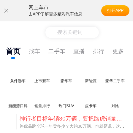
网上车市
打开APP
去APP了解更多精彩汽车信息
搜索关键词
首页
找车
二手车
直播
排行
更多
条件选车
上市新车
豪华车
新能源
豪华二手车
新能源口碑
销量排行
热门SUV
皮卡车
对比
神行者目标年销30万辆，要把路虎销量翻倍
路虎品牌全球一年卖多少？大约38万辆。也就是说，这个刚复活的新能源品牌，目标是干到路虎全球销量的八成。如果真能跑到30万辆，两者加起来就是68万辆——比现在路虎单独的数字，翻了接近一倍！说“再造一个路虎”，真不夸张。