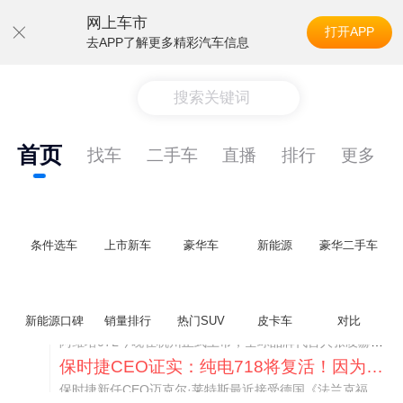
网上车市
打开APP
去APP了解更多精彩汽车信息
搜索关键词
首页
找车
二手车
直播
排行
更多
条件选车
上市新车
豪华车
新能源
豪华二手车
阿维塔07L限时权益价21.99万起，张凌赫成首位车主
新能源口碑
销量排行
热门SUV
皮卡车
对比
阿维塔07L今晚在杭州正式上市，全球品牌代言人张凌赫现场提车，成为这台车的第一位主人。三个版本：Elite纯电版22.99万，Max+后驱纯电版24.99万，Ultra三电机四驱版27.99万。
保时捷CEO证实：纯电718将复活！因为奥迪需要
保时捷新任CEO迈克尔·莱特斯最近接受德国《法兰克福汇报》采访，直接给纯电718项目吃了颗定心丸。之前外界传得沸沸扬扬，说这个项目可能推迟甚至取消，现在CEO亲自出面澄清：“关于电动718，我们已经得出结论，将会打造这款车型，因为这是经济上的最佳解决方案，也会是一款非常出色的汽车。”