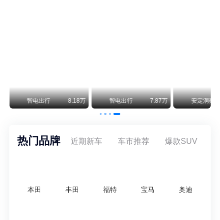
阿维塔07L限时权益价21.99万起，张凌赫成首位车主
阿维塔07L今晚在杭州正式上市，全球品牌代言人张凌赫现场提车，成为这台车的第一位主人。三个版本：Elite纯电版22.99万，Max+后驱纯电版24.99万，Ultra三电机四驱版27.99万。
万
智电出行
8.18万
智电出行
7.87万
安定洞察
热门品牌
近期新车
车市推荐
爆款SUV
本田
丰田
福特
宝马
奥迪