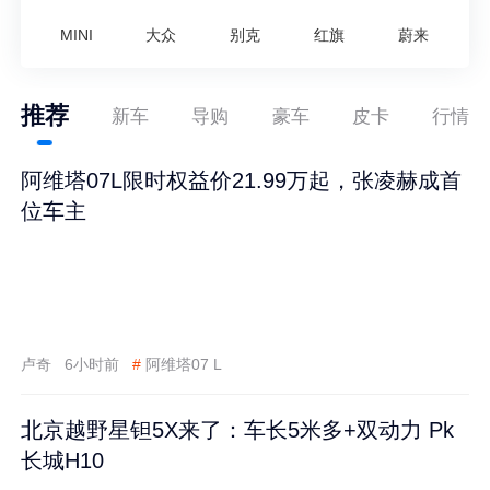
MINI
大众
别克
红旗
蔚来
推荐
新车
导购
豪车
皮卡
行情
阿维塔07L限时权益价21.99万起，张凌赫成首
位车主
卢奇
6小时前
#
阿维塔07 L
北京越野星钽5X来了：车长5米多+双动力 Pk
长城H10