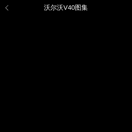
沃尔沃V40图集