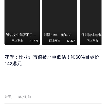
谁说女生驾驭不了大SUV？看我开问界M6驰骋坝上草原！
时隔21年，奥迪A2强势归来！
网上车市
网上车市
网上车市
3.15万
6.95万
1
花旗：比亚迪市值被严重低估！涨60%目标价
142港元
朱玉川
18小时前