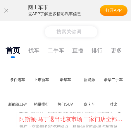
网上车市
打开APP
去APP了解更多精彩汽车信息
搜索关键词
首页
找车
二手车
直播
排行
更多
条件选车
上市新车
豪华车
新能源
豪华二手车
不要伤了余承东的心！不内卷价格的华为，弥足珍贵！
新能源口碑
销量排行
热门SUV
皮卡车
对比
纵观鸿蒙智行一路走来的发展路径，很难得地走出了一条和当下车市截然不同的道路：不靠降价走量、不参与低端价格厮杀，始终以技术迭代、架构创新、智能化体验升级、整车品质突破作为核心驱动力，稳步实现产品价值向上、品牌价格带稳步攀升。
阿斯顿·马丁退出北京市场 三家门店全部关闭
曾在北京坐拥多家授权网点、稳居华北超豪华汽车市场重要一席的阿斯顿·马丁，如今彻底走完了在北京新车零售的全部征程。
不要伤了余承东的心！不内卷价格的华为，弥足珍贵！