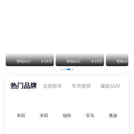
不要伤了余承东的心！不内卷价格的华为，弥足珍贵！
纵观鸿蒙智行一路走来的发展路径，很难得地走出了一条和当下车市截然不同的道路：不靠降价走量、不参与低端价格厮杀，始终以技术迭代、架构创新、智能化体验升级、整车品质突破作为核心驱动力，稳步实现产品价值向上、品牌价格带稳步攀升。
8万
智电出行
7.87万
安定洞察
5.5万
王煊煊的爱车日记
热门品牌
近期新车
车市推荐
爆款SUV
本田
丰田
福特
宝马
奥迪