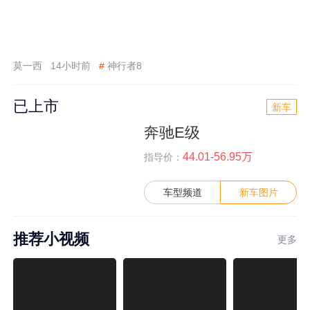
莫一西
14小时前
#
神行者8
已上市
新车
奔驰E级
44.01-56.95万
指导价：
车型频道
新车图片
推荐小视频
更多