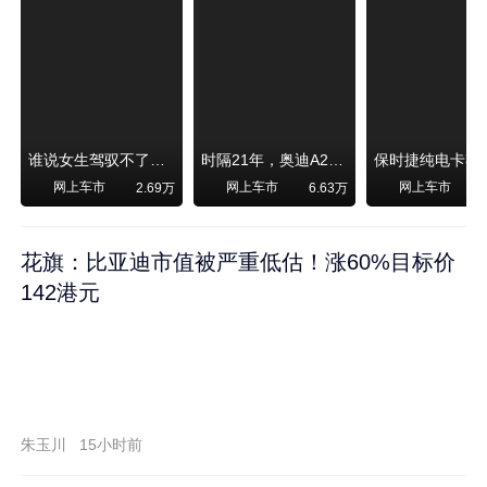
谁说女生驾驭不了大SUV？看我开问界M6驰骋坝上草原！
时隔21年，奥迪A2强势归来！
网上车市
网上车市
网上车市
2.69万
6.63万
1
花旗：比亚迪市值被严重低估！涨60%目标价
142港元
朱玉川
15小时前