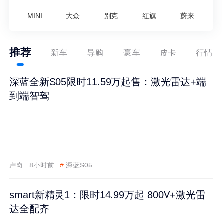
MINI
大众
别克
红旗
蔚来
推荐
新车
导购
豪车
皮卡
行情
深蓝全新S05限时11.59万起售：激光雷达+端
到端智驾
卢奇
8小时前
#
深蓝S05
smart新精灵1：限时14.99万起 800V+激光雷
达全配齐