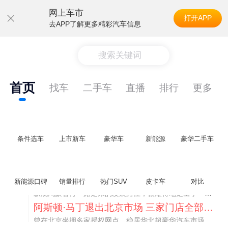
网上车市
打开APP
去APP了解更多精彩汽车信息
搜索关键词
首页
找车
二手车
直播
排行
更多
条件选车
上市新车
豪华车
新能源
豪华二手车
不要伤了余承东的心！不内卷价格的华为，弥足珍贵！
新能源口碑
销量排行
热门SUV
皮卡车
对比
纵观鸿蒙智行一路走来的发展路径，很难得地走出了一条和当下车市截然不同的道路：不靠降价走量、不参与低端价格厮杀，始终以技术迭代、架构创新、智能化体验升级、整车品质突破作为核心驱动力，稳步实现产品价值向上、品牌价格带稳步攀升。
阿斯顿·马丁退出北京市场 三家门店全部关闭
曾在北京坐拥多家授权网点、稳居华北超豪华汽车市场重要一席的阿斯顿·马丁，如今彻底走完了在北京新车零售的全部征程。