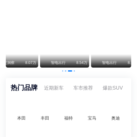
阿斯顿·马丁退出北京市场 三家门店全部关闭
曾在北京坐拥多家授权网点、稳居华北超豪华汽车市场重要一席的阿斯顿·马丁，如今彻底走完了在北京新车零售的全部征程。
不要伤了余承东的心！不内卷价格的华为，弥足珍贵！
纵观鸿蒙智行一路走来的发展路径，很难得地走出了一条和当下车市截然不同的道路：不靠降价走量、不参与低端价格厮杀，始终以技术迭代、架构创新、智能化体验升级、整车品质突破作为核心驱动力，稳步实现产品价值向上、品牌价格带稳步攀升。
万
智电出行
8.54万
智电出行
8.18万
智电出行
热门品牌
近期新车
车市推荐
爆款SUV
本田
丰田
福特
宝马
奥迪