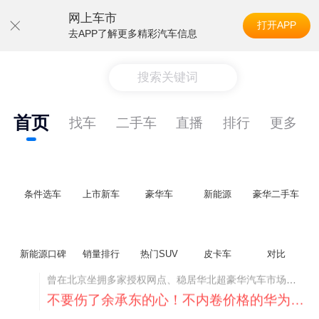
网上车市
打开APP
去APP了解更多精彩汽车信息
搜索关键词
首页
找车
二手车
直播
排行
更多
条件选车
上市新车
豪华车
新能源
豪华二手车
新能源口碑
销量排行
热门SUV
皮卡车
对比
不要伤了余承东的心！不内卷价格的华为，弥足珍贵！
纵观鸿蒙智行一路走来的发展路径，很难得地走出了一条和当下车市截然不同的道路：不靠降价走量、不参与低端价格厮杀，始终以技术迭代、架构创新、智能化体验升级、整车品质突破作为核心驱动力，稳步实现产品价值向上、品牌价格带稳步攀升。