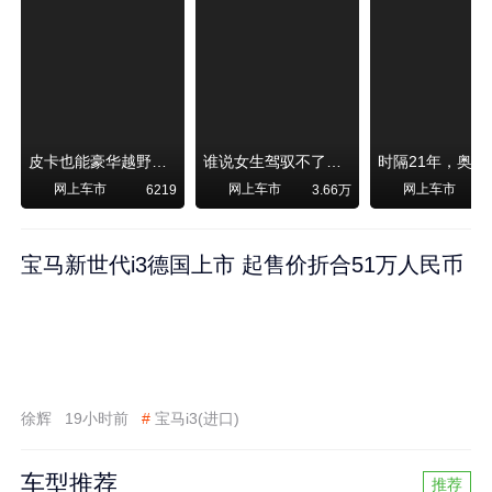
皮卡也能豪华越野！纵横F700上市，限时卖29.99万起
谁说女生驾驭不了大SUV？看我开问界M6驰骋坝上草原！
网上车市
网上车市
网上车市
6219
3.66万
宝马新世代i3德国上市 起售价折合51万人民币
徐辉
19小时前
#
宝马i3(进口)
车型推荐
推荐