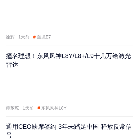
徐辉
1天前
#
至境E7
撞名理想！东风风神L8Y/L8+/L9十几万给激光
雷达
师梦琼
1天前
#
东风风神L8Y
通用CEO缺席签约 3年未踏足中国 释放反常信
号