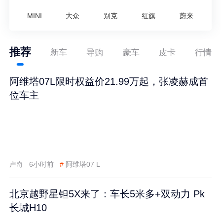
MINI
大众
别克
红旗
蔚来
推荐
新车
导购
豪车
皮卡
行情
阿维塔07L限时权益价21.99万起，张凌赫成首
位车主
卢奇
6小时前
#
阿维塔07 L
北京越野星钽5X来了：车长5米多+双动力 Pk
长城H10