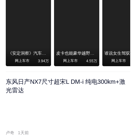
《安定洞察》汽车烧不烧油，和石油安全无关！
皮卡也能豪华越野！纵横F700上市，限时卖29.99万起
网上车市
网上车市
网上车市
3.94万
4.55万
东风日产NX7尺寸超宋L DM-i 纯电300km+激
光雷达
卢奇
1天前