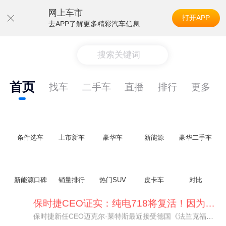
网上车市
打开APP
去APP了解更多精彩汽车信息
搜索关键词
首页
找车
二手车
直播
排行
更多
条件选车
上市新车
豪华车
新能源
豪华二手车
新能源口碑
销量排行
热门SUV
皮卡车
对比
阿维塔07L限时权益价21.99万起，张凌赫成首位车主
阿维塔07L今晚在杭州正式上市，全球品牌代言人张凌赫现场提车，成为这台车的第一位主人。三个版本：Elite纯电版22.99万，Max+后驱纯电版24.99万，Ultra三电机四驱版27.99万。