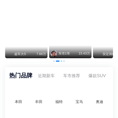
保时捷CEO证实：纯电718将复活！因为奥迪需要
保时捷新任CEO迈克尔·莱特斯最近接受德国《法兰克福汇报》采访，直接给纯电718项目吃了颗定心丸。之前外界传得沸沸扬扬，说这个项目可能推迟甚至取消，现在CEO亲自出面澄清：“关于电动718，我们已经得出结论，将会打造这款车型，因为这是经济上的最佳解决方案，也会是一款非常出色的汽车。”
阿维塔07L限时权益价21.99万起，张凌赫成首位车主
阿维塔07L今晚在杭州正式上市，全球品牌代言人张凌赫现场提车，成为这台车的第一位主人。三个版本：Elite纯电版22.99万，Max+后驱纯电版24.99万，Ultra三电机四驱版27.99万。
.43万
安定洞察
8.07万
智电出行
8.54万
智电出
热门品牌
近期新车
车市推荐
爆款SUV
本田
丰田
福特
宝马
奥迪