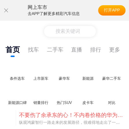
网上车市
打开APP
去APP了解更多精彩汽车信息
搜索关键词
首页
找车
二手车
直播
排行
更多
条件选车
上市新车
豪华车
新能源
豪华二手车
新能源口碑
销量排行
热门SUV
皮卡车
对比
不要伤了余承东的心！不内卷价格的华为，弥足珍贵！
纵观鸿蒙智行一路走来的发展路径，很难得地走出了一条和当下车市截然不同的道路：不靠降价走量、不参与低端价格厮杀，始终以技术迭代、架构创新、智能化体验升级、整车品质突破作为核心驱动力，稳步实现产品价值向上、品牌价格带稳步攀升。