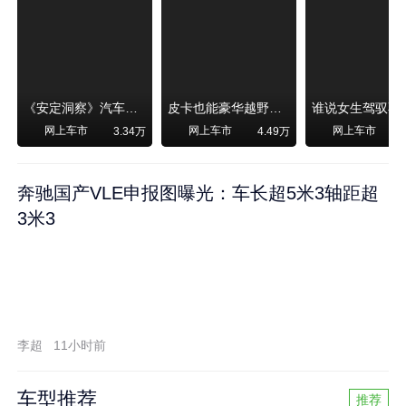
《安定洞察》汽车烧不烧油，和石油安全无关！
皮卡也能豪华越野！纵横F700上市，限时卖29.99万起
网上车市
网上车市
网上车市
3.34万
4.49万
奔驰国产VLE申报图曝光：车长超5米3轴距超
3米3
李超
11小时前
车型推荐
推荐