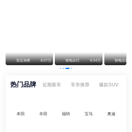
阿斯顿·马丁退出北京市场 三家门店全部关闭
曾在北京坐拥多家授权网点、稳居华北超豪华汽车市场重要一席的阿斯顿·马丁，如今彻底走完了在北京新车零售的全部征程。
不要伤了余承东的心！不内卷价格的华为，弥足珍贵！
纵观鸿蒙智行一路走来的发展路径，很难得地走出了一条和当下车市截然不同的道路：不靠降价走量、不参与低端价格厮杀，始终以技术迭代、架构创新、智能化体验升级、整车品质突破作为核心驱动力，稳步实现产品价值向上、品牌价格带稳步攀升。
万
安定洞察
8.07万
智电出行
8.54万
智电出行
热门品牌
近期新车
车市推荐
爆款SUV
本田
丰田
福特
宝马
奥迪