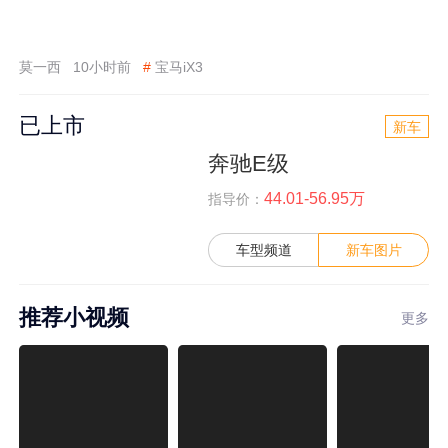
莫一西
10小时前
#
宝马iX3
已上市
新车
奔驰E级
44.01-56.95万
指导价：
车型频道
新车图片
推荐小视频
更多