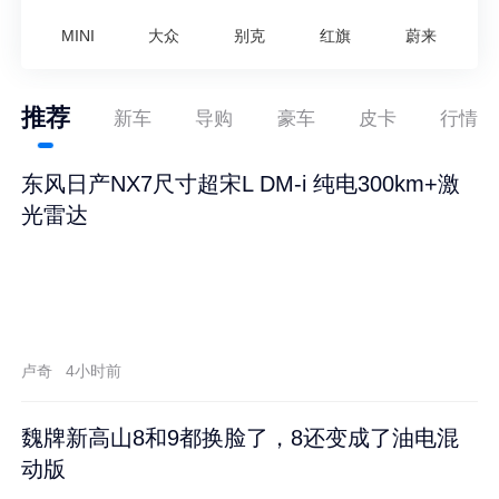
MINI
大众
别克
红旗
蔚来
推荐
新车
导购
豪车
皮卡
行情
东风日产NX7尺寸超宋L DM-i 纯电300km+激
光雷达
卢奇
4小时前
魏牌新高山8和9都换脸了，8还变成了油电混
动版