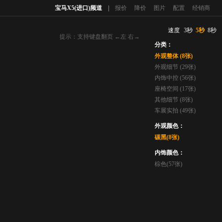
宝马X5(进口)频道
|
报价
降价
图片
配置
经销商
速度
3秒
5秒
8秒
提示：支持键盘翻页 ←左 右→
分类：
外观整体 (8张)
外观细节 (29张)
内饰中控 (56张)
座椅空间 (17张)
其他细节 (8张)
车展实拍 (49张)
外观颜色：
碳黑(8张)
内饰颜色：
棕色(57张)