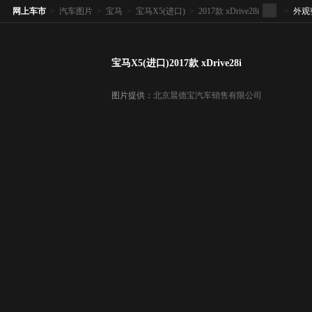
网上车市
>
汽车图片
>
宝马
>
宝马X5(进口)
>
2017款 xDrive28i
>
外观
宝马X5(进口)2017款 xDrive28i
图片提供：
北京晨德宝汽车销售有限公司