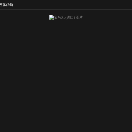
整体
(2/8)