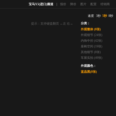
宝马X5(进口)频道
|
报价
降价
图片
配置
经销商
速度
3秒
5秒
8秒
分类：
提示：支持键盘翻页 ←左 右→
外观整体 (8张)
外观细节 (24张)
内饰中控 (42张)
座椅空间 (19张)
其他细节 (8张)
车展实拍 (49张)
外观颜色：
蓝晶黑(8张)