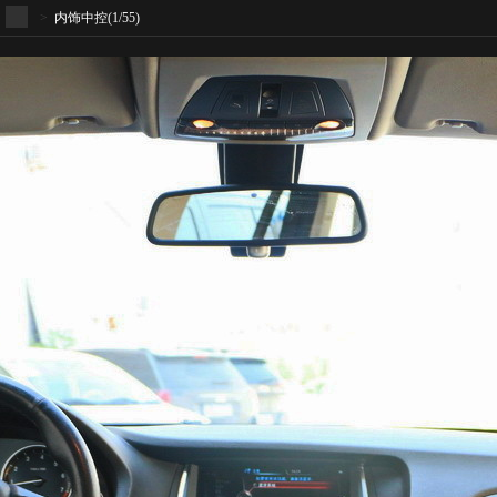
>
内饰中控
(1/55)