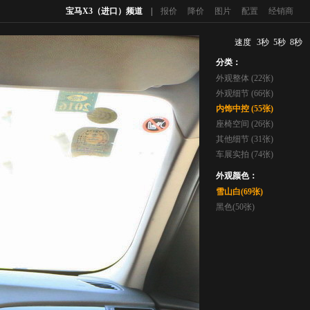
宝马X3（进口）频道
|
报价
降价
图片
配置
经销商
速度
3秒
5秒
8秒
分类：
外观整体 (22张)
外观细节 (66张)
内饰中控 (55张)
座椅空间 (26张)
其他细节 (31张)
车展实拍 (74张)
外观颜色：
雪山白(69张)
黑色(50张)