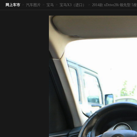
网上车市
>
汽车图片
>
宝马
>
宝马X3（进口）
>
2014款 xDrive28i 领先型 5座