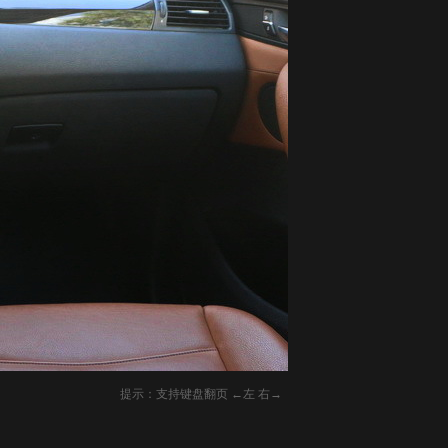
提示：支持键盘翻页 ←左 右→