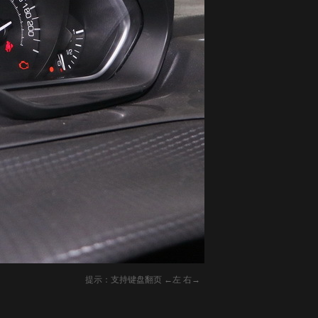
提示：支持键盘翻页 ←左 右→