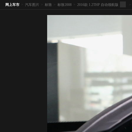
网上车市
>
汽车图片
>
标致
>
标致2008
>
2016款 1.2THP 自动领航版
>