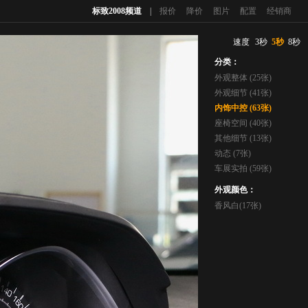
标致2008频道
|
报价
降价
图片
配置
经销商
速度
3秒
5秒
8秒
分类：
外观整体 (25张)
外观细节 (41张)
内饰中控 (63张)
座椅空间 (40张)
其他细节 (13张)
动态 (7张)
车展实拍 (59张)
外观颜色：
香风白(17张)