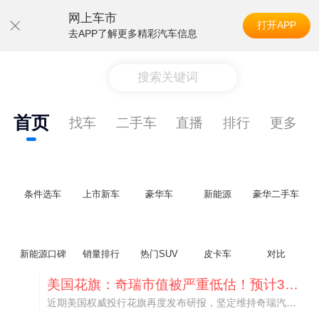
网上车市
打开APP
去APP了解更多精彩汽车信息
搜索关键词
首页
找车
二手车
直播
排行
更多
条件选车
上市新车
豪华车
新能源
豪华二手车
新能源口碑
销量排行
热门SUV
皮卡车
对比
美国花旗：奇瑞市值被严重低估！预计36港元/股
近期美国权威投行花旗再度发布研报，坚定维持奇瑞汽车（09973.HK）买入评级，将其合理目标价定格在36港元/股。对照公司最新25.46港元的二级市场现价，这一目标价意味着股价存在41.4%的可观上行空间，花旗直言，当前资本市场受短期市场情绪、国内车市价格战扰动，明显低估了奇瑞长期价值与全球化成长潜力。