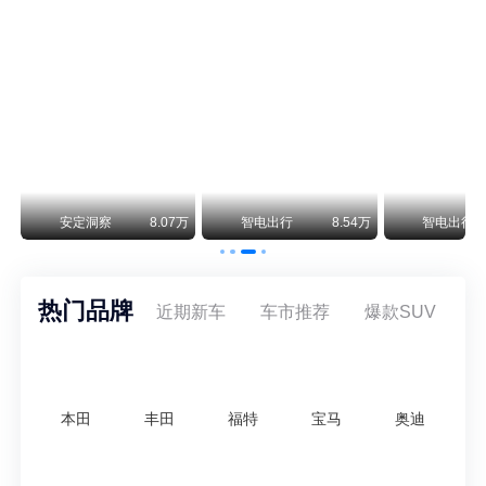
smart精灵2实拍：车长2米76轴距1米87，车重1.1吨
smart fortwo的纯电继任者终于有实车了。smart精灵2号出现在工信部最新一批申报目录中，外观和概念车几乎一模一样，量产还原度相当高。
美国花旗：奇瑞市值被严重低估！预计36港元/股
近期美国权威投行花旗再度发布研报，坚定维持奇瑞汽车（09973.HK）买入评级，将其合理目标价定格在36港元/股。对照公司最新25.46港元的二级市场现价，这一目标价意味着股价存在41.4%的可观上行空间，花旗直言，当前资本市场受短期市场情绪、国内车市价格战扰动，明显低估了奇瑞长期价值与全球化成长潜力。
万
安定洞察
8.07万
智电出行
8.54万
智电出行
热门品牌
近期新车
车市推荐
爆款SUV
本田
丰田
福特
宝马
奥迪