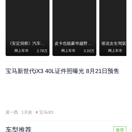
《安定洞察》汽车烧不烧油，和石油安全无关！
皮卡也能豪华越野！纵横F700上市，限时卖29.99万起
网上车市
网上车市
网上车市
2.78万
3.33万
宝马新世代iX3 40L证件照曝光 8月21日预售
莫一西
1天前
#
宝马iX3
车型推荐
推荐