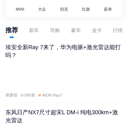
MINI
大众
别克
红旗
蔚来
推荐
新车
导购
豪车
皮卡
行情
埃安全新Ray 7来了，华为电驱+激光雷达能打
吗？
师梦琼
6小时前
#
AION Ray7
东风日产NX7尺寸超宋L DM-i 纯电300km+激
光雷达