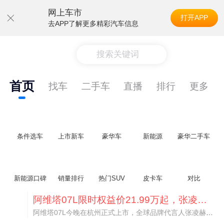
网上车市
打开APP
去APP了解更多精彩汽车信息
搜索关键词
首页
找车
二手车
直播
排行
更多
条件选车
上市新车
豪华车
新能源
豪华二手车
新能源口碑
销量排行
热门SUV
皮卡车
对比
阿维塔07L限时权益价21.99万起，张凌赫成首位车主
阿维塔07L今晚在杭州正式上市，全球品牌代言人张凌赫现场提车，成为这台车的第一位主人。三个版本：Elite纯电版22.99万，Max+后驱纯电版24.99万，Ultra三电机四驱版27.99万。