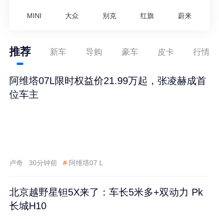
MINI
大众
别克
红旗
蔚来
推荐
新车
导购
豪车
皮卡
行情
阿维塔07L限时权益价21.99万起，张凌赫成首
位车主
卢奇
30分钟前
#
阿维塔07 L
北京越野星钽5X来了：车长5米多+双动力 Pk
长城H10