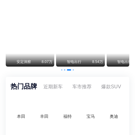
smart精灵2实拍：车长2米76轴距1米87，车重1.1吨
smart fortwo的纯电继任者终于有实车了。smart精灵2号出现在工信部最新一批申报目录中，外观和概念车几乎一模一样，量产还原度相当高。
阿维塔07L限时权益价21.99万起，张凌赫成首位车主
阿维塔07L今晚在杭州正式上市，全球品牌代言人张凌赫现场提车，成为这台车的第一位主人。三个版本：Elite纯电版22.99万，Max+后驱纯电版24.99万，Ultra三电机四驱版27.99万。
万
安定洞察
8.07万
智电出行
8.54万
智电出行
热门品牌
近期新车
车市推荐
爆款SUV
本田
丰田
福特
宝马
奥迪