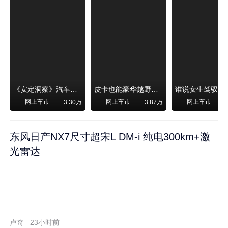
《安定洞察》汽车烧不烧油，和石油安全无关！
皮卡也能豪华越野！纵横F700上市，限时卖29.99万起
网上车市
网上车市
网上车市
3.30万
3.87万
东风日产NX7尺寸超宋L DM-i 纯电300km+激
光雷达
卢奇
23小时前