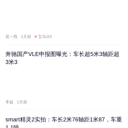
莫一西
1天前
#
宝马iX3
奔驰国产VLE申报图曝光：车长超5米3轴距超
3米3
李超
1天前
smart精灵2实拍：车长2米76轴距1米87，车重
1.1吨