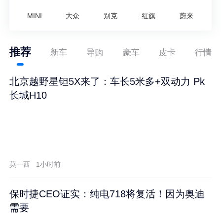
MINI
大众
别克
红旗
蔚来
推荐
新车
导购
豪车
皮卡
行情
北京越野星钽5X来了：车长5米多+双动力 Pk
长城H10
莫一西
1小时前
保时捷CEO证实：纯电718将复活！因为奥迪
需要