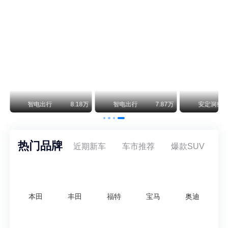
美国花旗：奇瑞市值被严重低估！预计36港元/股
近期美国权威投行花旗再度发布研报，坚定维持奇瑞汽车（09973.HK）买入评级，将其合理目标价定格在36港元/股。对照公司最新25.46港元的二级市场现价，这一目标价意味着股价存在41.4%的可观上行空间，花旗直言，当前资本市场受短期市场情绪、国内车市价格战扰动，明显低估了奇瑞长期价值与全球化成长潜力。
万
智电出行
8.18万
智电出行
7.87万
安定洞察
热门品牌
近期新车
车市推荐
爆款SUV
本田
丰田
福特
宝马
奥迪