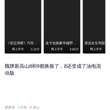
《安定洞察》汽车烧不烧油，和石油安全无关！
皮卡也能豪华越野！纵横F700上市，限时卖29.99万起
网上车市
网上车市
网上车市
3.10万
3.66万
魏牌新高山8和9都换脸了，8还变成了油电混
动版
师梦琼
1天前
#
高山