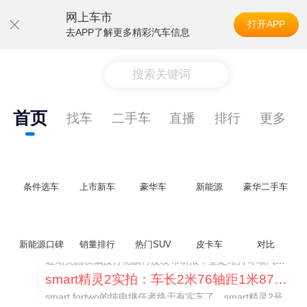
网上车市
打开APP
去APP了解更多精彩汽车信息
搜索关键词
首页
找车
二手车
直播
排行
更多
条件选车
上市新车
豪华车
新能源
豪华二手车
美国花旗：奇瑞市值被严重低估！预计36港元/股
新能源口碑
销量排行
热门SUV
皮卡车
对比
近期美国权威投行花旗再度发布研报，坚定维持奇瑞汽车（09973.HK）买入评级，将其合理目标价定格在36港元/股。对照公司最新25.46港元的二级市场现价，这一目标价意味着股价存在41.4%的可观上行空间，花旗直言，当前资本市场受短期市场情绪、国内车市价格战扰动，明显低估了奇瑞长期价值与全球化成长潜力。
smart精灵2实拍：车长2米76轴距1米87，车重1.1吨
smart fortwo的纯电继任者终于有实车了。smart精灵2号出现在工信部最新一批申报目录中，外观和概念车几乎一模一样，量产还原度相当高。