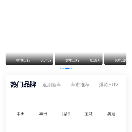
尊界V800 V680售价64.8-101.6万 1千万内最好的MPV
余承东刚刚把尊界V680和V800的正式售价亮出来了——64.8万起和76.6万起。对比预售时65-90万和80-120万的区间，起售价都往下调了一截，这个信号很明确：尊界想在百万级MPV市场尽快站稳脚跟。
通用CEO缺席签约 3年未踏足中国 释放反常信号
8月5日，上汽集团与通用汽车在上海完成上汽通用合资协议续约，合作周期一次性延长20年至2047年，这场关乎中美汽车标杆合资企业未来二十年走向的重磅签约仪式，备受全行业瞩目。
万
智电出行
8.54万
智电出行
8.18万
智电出行
热门品牌
近期新车
车市推荐
爆款SUV
本田
丰田
福特
宝马
奥迪