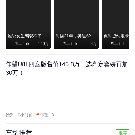
谁说女生驾驭不了大SUV？看我开问界M6驰骋坝上草原！
时隔21年，奥迪A2强势归来！
网上车市
网上车市
网上车市
1.10万
5.54万
1
仰望U8L四座版售价145.8万，选高定套装再加
30万！
徐辉
6小时前
#
仰望U8
车型推荐
推荐