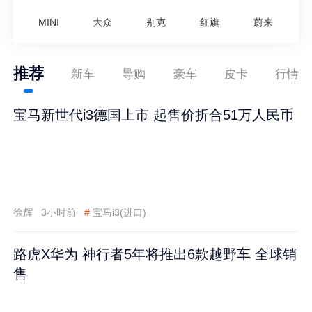
MINI
大众
别克
红旗
蔚来
推荐
新车
导购
豪车
皮卡
行情
宝马新世代i3德国上市 起售价折合51万人民币
徐辉
3小时前
#
宝马i3(进口)
路虎X华为 神行者5年将推出6款越野车 全球销
售