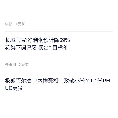
李超
1天前
长城官宣:净利润预计降69%
花旗下调评级“卖出” 目标价再
跌60%
朱玉川
2天前
极狐阿尔法T7内饰亮相：致敬小米？1.1米PH
UD更猛