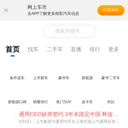
网上车市
打开APP
去APP了解更多精彩汽车信息
搜索关键词
首页
找车
二手车
直播
排行
更多
条件选车
上市新车
豪华车
新能源
豪华二手车
新能源口碑
销量排行
热门SUV
皮卡车
对比
通用CEO缺席签约 3年未踏足中国 释放反常信号
8月5日，上汽集团与通用汽车在上海完成上汽通用合资协议续约，合作周期一次性延长20年至2047年，这场关乎中美汽车标杆合资企业未来二十年走向的重磅签约仪式，备受全行业瞩目。