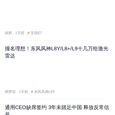
徐辉
1天前
#
至境E7
撞名理想！东风风神L8Y/L8+/L9十几万给激光
雷达
师梦琼
1天前
#
东风风神L8Y
通用CEO缺席签约 3年未踏足中国 释放反常信
号