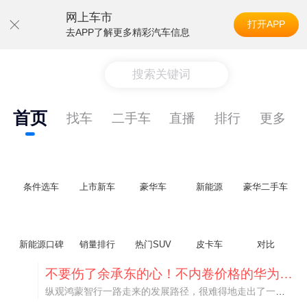
网上车市
打开APP
去APP了解更多精彩汽车信息
搜索关键词
首页
找车
二手车
直播
排行
更多
条件选车
上市新车
豪华车
新能源
豪华二手车
新能源口碑
销量排行
热门SUV
皮卡车
对比
不要伤了余承东的心！不内卷价格的华为，弥足珍贵！
纵观鸿蒙智行一路走来的发展路径，很难得地走出了一条和当下车市截然不同的道路：不靠降价走量、不参与低端价格厮杀，始终以技术迭代、架构创新、智能化体验升级、整车品质突破作为核心驱动力，稳步实现产品价值向上、品牌价格带稳步攀升。