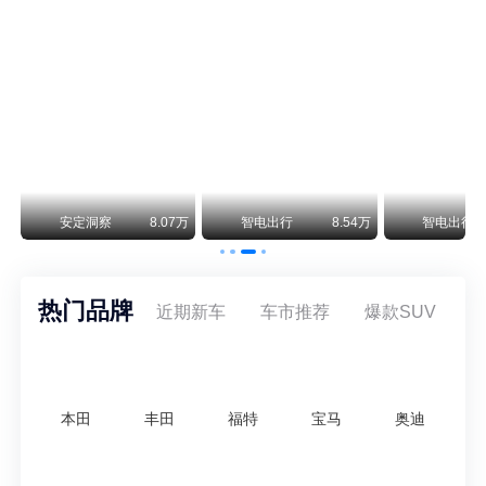
阿斯顿·马丁退出北京市场 三家门店全部关闭
曾在北京坐拥多家授权网点、稳居华北超豪华汽车市场重要一席的阿斯顿·马丁，如今彻底走完了在北京新车零售的全部征程。
不要伤了余承东的心！不内卷价格的华为，弥足珍贵！
纵观鸿蒙智行一路走来的发展路径，很难得地走出了一条和当下车市截然不同的道路：不靠降价走量、不参与低端价格厮杀，始终以技术迭代、架构创新、智能化体验升级、整车品质突破作为核心驱动力，稳步实现产品价值向上、品牌价格带稳步攀升。
万
安定洞察
8.07万
智电出行
8.54万
智电出行
热门品牌
近期新车
车市推荐
爆款SUV
本田
丰田
福特
宝马
奥迪