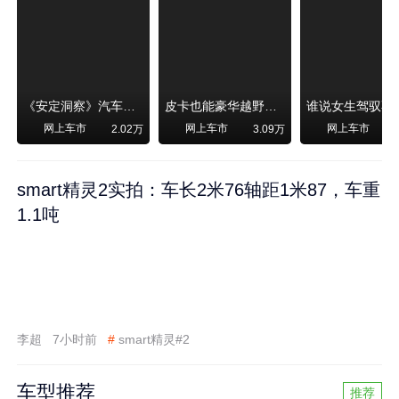
《安定洞察》汽车烧不烧油，和石油安全无关！
皮卡也能豪华越野！纵横F700上市，限时卖29.99万起
网上车市
网上车市
网上车市
2.02万
3.09万
smart精灵2实拍：车长2米76轴距1米87，车重
1.1吨
李超
7小时前
#
smart精灵#2
车型推荐
推荐