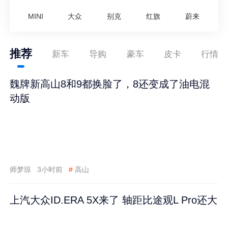
MINI
大众
别克
红旗
蔚来
推荐
新车
导购
豪车
皮卡
行情
魏牌新高山8和9都换脸了，8还变成了油电混
动版
师梦琼
3小时前
#
高山
上汽大众ID.ERA 5X来了 轴距比途观L Pro还大