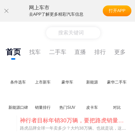
网上车市
打开APP
去APP了解更多精彩汽车信息
搜索关键词
首页
找车
二手车
直播
排行
更多
条件选车
上市新车
豪华车
新能源
豪华二手车
新能源口碑
销量排行
热门SUV
皮卡车
对比
神行者目标年销30万辆，要把路虎销量翻倍
路虎品牌全球一年卖多少？大约38万辆。也就是说，这个刚复活的新能源品牌，目标是干到路虎全球销量的八成。如果真能跑到30万辆，两者加起来就是68万辆——比现在路虎单独的数字，翻了接近一倍！说“再造一个路虎”，真不夸张。