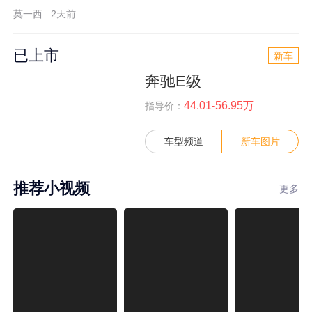
莫一西
2天前
已上市
新车
奔驰E级
44.01-56.95万
指导价：
车型频道
新车图片
推荐小视频
更多