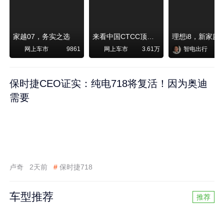
家越07，务实之选
来看中国CTCC顶级赛事艾瑞泽8 pro赛车如何脱颖而出
网上车市
网上车市
智电出行
9861
3.61万
保时捷CEO证实：纯电718将复活！因为奥迪
需要
卢奇
2天前
#
保时捷718
车型推荐
推荐