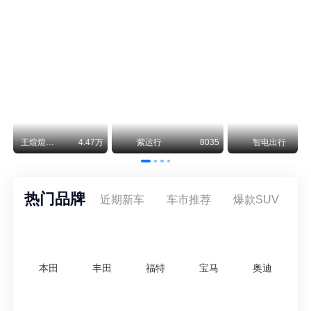
保时捷CEO证实：纯电718将复活！因为奥迪需要
保时捷新任CEO迈克尔·莱特斯最近接受德国《法兰克福汇报》采访，直接给纯电718项目吃了颗定心丸。之前外界传得沸沸扬扬，说这个项目可能推迟甚至取消，现在CEO亲自出面澄清：“关于电动718，我们已经得出结论，将会打造这款车型，因为这是经济上的最佳解决方案，也会是一款非常出色的汽车。”
神行者目标年销30万辆，要把路虎销量翻倍
路虎品牌全球一年卖多少？大约38万辆。也就是说，这个刚复活的新能源品牌，目标是干到路虎全球销量的八成。如果真能跑到30万辆，两者加起来就是68万辆——比现在路虎单独的数字，翻了接近一倍！说“再造一个路虎”，真不夸张。
万
紫运行
8035
智电出行
3.08万
废铁骑士
热门品牌
近期新车
车市推荐
爆款SUV
本田
丰田
福特
宝马
奥迪