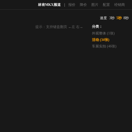
林肯MKX频道
|
报价
降价
图片
配置
经销商
速度
3秒
5秒
8秒
分类：
提示：支持键盘翻页 ←左 右→
外观整体 (1张)
活动 (34张)
车展实拍 (46张)