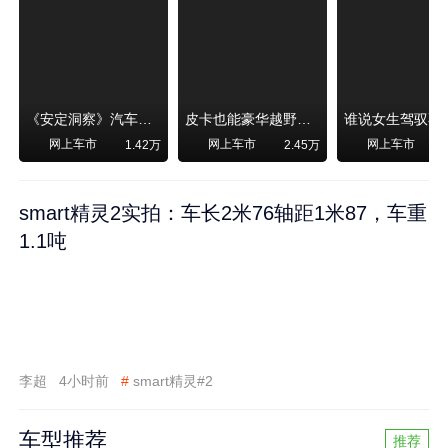
《安定洞察》汽车烧不烧油，和石油安全无关！
皮卡也能豪华越野！纵横F700上市，限时卖29.99万起
网上车市
网上车市
网上车市
1.42万
2.45万
smart精灵2实拍：车长2米76轴距1米87，车重
1.1吨
李超
4小时前
#
smart精灵#2
车型推荐
推荐