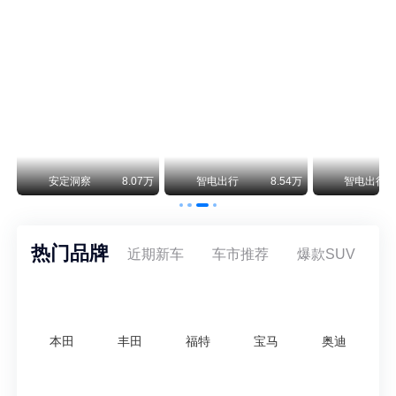
阿斯顿·马丁退出北京市场 三家门店全部关闭
曾在北京坐拥多家授权网点、稳居华北超豪华汽车市场重要一席的阿斯顿·马丁，如今彻底走完了在北京新车零售的全部征程。
不要伤了余承东的心！不内卷价格的华为，弥足珍贵！
纵观鸿蒙智行一路走来的发展路径，很难得地走出了一条和当下车市截然不同的道路：不靠降价走量、不参与低端价格厮杀，始终以技术迭代、架构创新、智能化体验升级、整车品质突破作为核心驱动力，稳步实现产品价值向上、品牌价格带稳步攀升。
万
安定洞察
8.07万
智电出行
8.54万
智电出行
热门品牌
近期新车
车市推荐
爆款SUV
本田
丰田
福特
宝马
奥迪