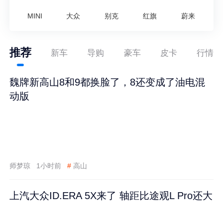
MINI
大众
别克
红旗
蔚来
推荐
新车
导购
豪车
皮卡
行情
魏牌新高山8和9都换脸了，8还变成了油电混
动版
师梦琼
1小时前
#
高山
上汽大众ID.ERA 5X来了 轴距比途观L Pro还大