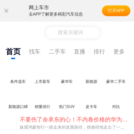
网上车市
打开APP
去APP了解更多精彩汽车信息
搜索关键词
首页
找车
二手车
直播
排行
更多
条件选车
上市新车
豪华车
新能源
豪华二手车
新能源口碑
销量排行
热门SUV
皮卡车
对比
不要伤了余承东的心！不内卷价格的华为，弥足珍贵！
纵观鸿蒙智行一路走来的发展路径，很难得地走出了一条和当下车市截然不同的道路：不靠降价走量、不参与低端价格厮杀，始终以技术迭代、架构创新、智能化体验升级、整车品质突破作为核心驱动力，稳步实现产品价值向上、品牌价格带稳步攀升。