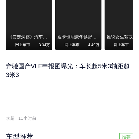
《安定洞察》汽车烧不烧油，和石油安全无关！
皮卡也能豪华越野！纵横F700上市，限时卖29.99万起
网上车市
网上车市
网上车市
3.34万
4.49万
奔驰国产VLE申报图曝光：车长超5米3轴距超
3米3
李超
11小时前
车型推荐
推荐