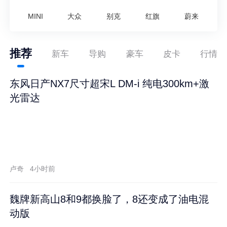
MINI
大众
别克
红旗
蔚来
推荐
新车
导购
豪车
皮卡
行情
东风日产NX7尺寸超宋L DM-i 纯电300km+激
光雷达
卢奇
4小时前
魏牌新高山8和9都换脸了，8还变成了油电混
动版