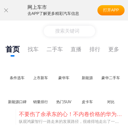
网上车市
打开APP
去APP了解更多精彩汽车信息
搜索关键词
首页
找车
二手车
直播
排行
更多
条件选车
上市新车
豪华车
新能源
豪华二手车
新能源口碑
销量排行
热门SUV
皮卡车
对比
不要伤了余承东的心！不内卷价格的华为，弥足珍贵！
纵观鸿蒙智行一路走来的发展路径，很难得地走出了一条和当下车市截然不同的道路：不靠降价走量、不参与低端价格厮杀，始终以技术迭代、架构创新、智能化体验升级、整车品质突破作为核心驱动力，稳步实现产品价值向上、品牌价格带稳步攀升。