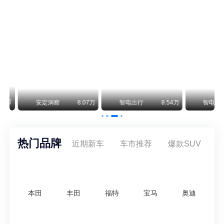
阿斯顿·马丁退出北京市场 三家门店全部关闭
曾在北京坐拥多家授权网点、稳居华北超豪华汽车市场重要一席的阿斯顿·马丁，如今彻底走完了在北京新车零售的全部征程。
不要伤了余承东的心！不内卷价格的华为，弥足珍贵！
纵观鸿蒙智行一路走来的发展路径，很难得地走出了一条和当下车市截然不同的道路：不靠降价走量、不参与低端价格厮杀，始终以技术迭代、架构创新、智能化体验升级、整车品质突破作为核心驱动力，稳步实现产品价值向上、品牌价格带稳步攀升。
万
安定洞察
8.07万
智电出行
8.54万
智电出行
热门品牌
近期新车
车市推荐
爆款SUV
本田
丰田
福特
宝马
奥迪