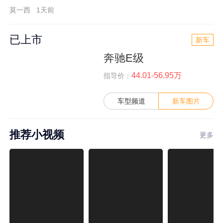
莫一西
1天前
已上市
新车
奔驰E级
44.01-56.95万
指导价：
车型频道
新车图片
推荐小视频
更多