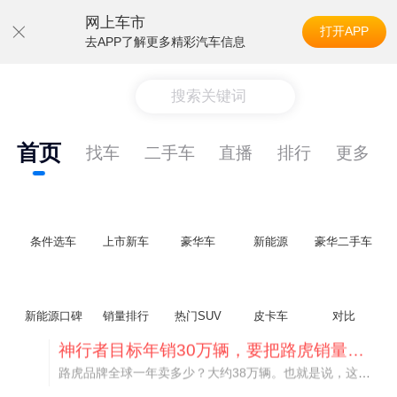
网上车市
打开APP
去APP了解更多精彩汽车信息
搜索关键词
首页
找车
二手车
直播
排行
更多
条件选车
上市新车
豪华车
新能源
豪华二手车
神行者目标年销30万辆，要把路虎销量翻倍
新能源口碑
销量排行
热门SUV
皮卡车
对比
路虎品牌全球一年卖多少？大约38万辆。也就是说，这个刚复活的新能源品牌，目标是干到路虎全球销量的八成。如果真能跑到30万辆，两者加起来就是68万辆——比现在路虎单独的数字，翻了接近一倍！说“再造一个路虎”，真不夸张。
保时捷CEO证实：纯电718将复活！因为奥迪需要
保时捷新任CEO迈克尔·莱特斯最近接受德国《法兰克福汇报》采访，直接给纯电718项目吃了颗定心丸。之前外界传得沸沸扬扬，说这个项目可能推迟甚至取消，现在CEO亲自出面澄清：“关于电动718，我们已经得出结论，将会打造这款车型，因为这是经济上的最佳解决方案，也会是一款非常出色的汽车。”