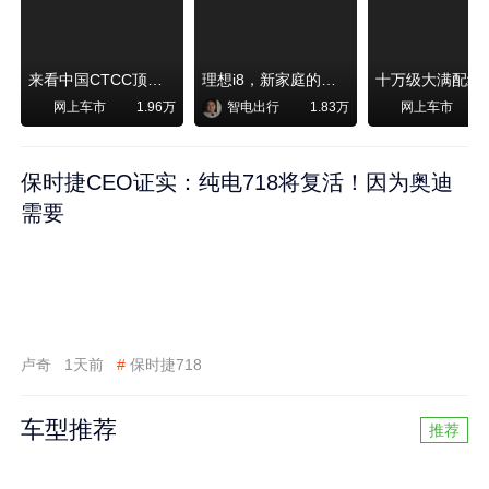
来看中国CTCC顶级赛事艾瑞泽8 pro赛车如何脱颖而出
理想i8，新家庭的刚需
网上车市
智电出行
网上车市
1.96万
1.83万
保时捷CEO证实：纯电718将复活！因为奥迪
需要
卢奇
1天前
#
保时捷718
车型推荐
推荐