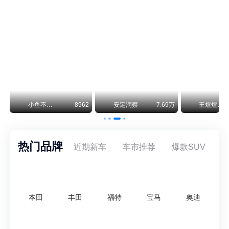
神行者目标年销30万辆，要把路虎销量翻倍
路虎品牌全球一年卖多少？大约38万辆。也就是说，这个刚复活的新能源品牌，目标是干到路虎全球销量的八成。如果真能跑到30万辆，两者加起来就是68万辆——比现在路虎单独的数字，翻了接近一倍！说“再造一个路虎”，真不夸张。
万
小鱼不刹车
8962
安定洞察
7.69万
王煊煊的爱车日记
热门品牌
近期新车
车市推荐
爆款SUV
本田
丰田
福特
宝马
奥迪