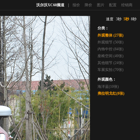
沃尔沃XC60频道
|
报价
降价
图片
配置
经销商
速度
3秒
5秒
8秒
分类：
外观整体 (27张)
外观细节 (50张)
内饰中控 (84张)
座椅空间 (49张)
其他细节 (24张)
车展实拍 (70张)
外观颜色：
海洋蓝(10张)
弗拉明戈红(8张)