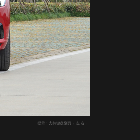
提示：支持键盘翻页 ←左 右→