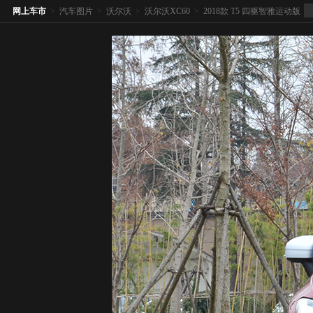
网上车市
>
汽车图片
>
沃尔沃
>
沃尔沃XC60
>
2018款 T5 四驱智雅运动版