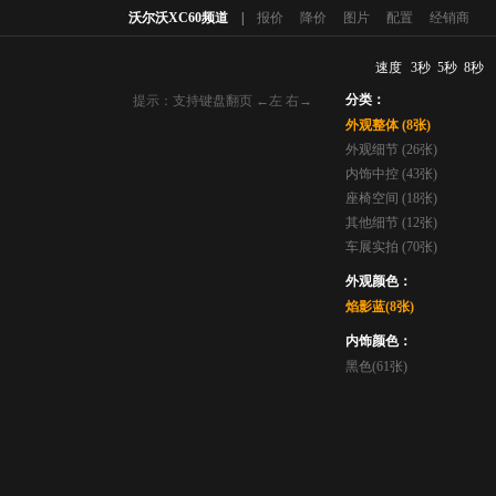
沃尔沃XC60频道
|
报价
降价
图片
配置
经销商
速度
3秒
5秒
8秒
分类：
提示：支持键盘翻页 ←左 右→
外观整体 (8张)
外观细节 (26张)
内饰中控 (43张)
座椅空间 (18张)
其他细节 (12张)
车展实拍 (70张)
外观颜色：
焰影蓝(8张)
内饰颜色：
黑色(61张)