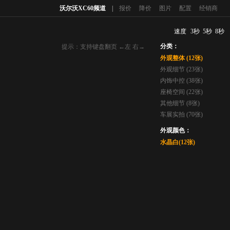
沃尔沃XC60频道
|
报价
降价
图片
配置
经销商
速度
3秒
5秒
8秒
分类：
提示：支持键盘翻页 ←左 右→
外观整体 (12张)
外观细节 (23张)
内饰中控 (38张)
座椅空间 (22张)
其他细节 (8张)
车展实拍 (70张)
外观颜色：
水晶白(12张)