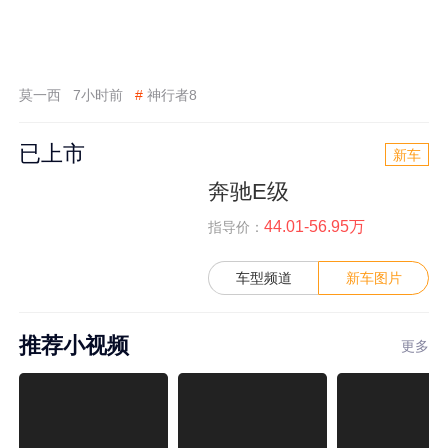
莫一西
7小时前
#
神行者8
已上市
新车
奔驰E级
44.01-56.95万
指导价：
车型频道
新车图片
推荐小视频
更多