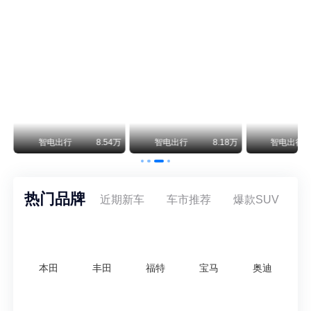
阿斯顿·马丁退出北京市场 三家门店全部关闭
曾在北京坐拥多家授权网点、稳居华北超豪华汽车市场重要一席的阿斯顿·马丁，如今彻底走完了在北京新车零售的全部征程。
不要伤了余承东的心！不内卷价格的华为，弥足珍贵！
纵观鸿蒙智行一路走来的发展路径，很难得地走出了一条和当下车市截然不同的道路：不靠降价走量、不参与低端价格厮杀，始终以技术迭代、架构创新、智能化体验升级、整车品质突破作为核心驱动力，稳步实现产品价值向上、品牌价格带稳步攀升。
万
智电出行
8.54万
智电出行
8.18万
智电出行
热门品牌
近期新车
车市推荐
爆款SUV
本田
丰田
福特
宝马
奥迪