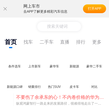
网上车市
打开APP
去APP了解更多精彩汽车信息
搜索关键词
首页
找车
二手车
直播
排行
更多
条件选车
上市新车
豪华车
新能源
豪华二手车
新能源口碑
销量排行
热门SUV
皮卡车
对比
不要伤了余承东的心！不内卷价格的华为，弥足珍贵！
纵观鸿蒙智行一路走来的发展路径，很难得地走出了一条和当下车市截然不同的道路：不靠降价走量、不参与低端价格厮杀，始终以技术迭代、架构创新、智能化体验升级、整车品质突破作为核心驱动力，稳步实现产品价值向上、品牌价格带稳步攀升。