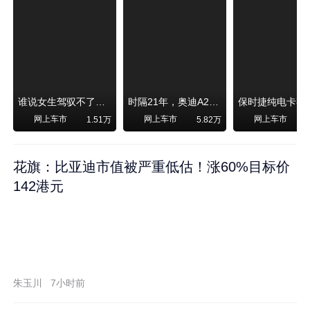
谁说女生驾驭不了大SUV？看我开问界M6驰骋坝上草原！
时隔21年，奥迪A2强势归来！
网上车市
网上车市
网上车市
1.51万
5.82万
1
花旗：比亚迪市值被严重低估！涨60%目标价
142港元
朱玉川
7小时前