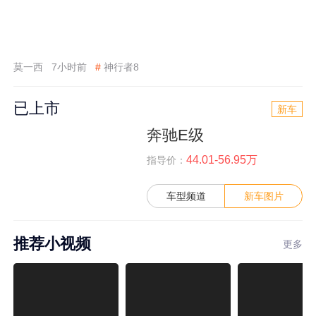
莫一西
7小时前
#
神行者8
已上市
新车
奔驰E级
44.01-56.95万
指导价：
车型频道
新车图片
推荐小视频
更多