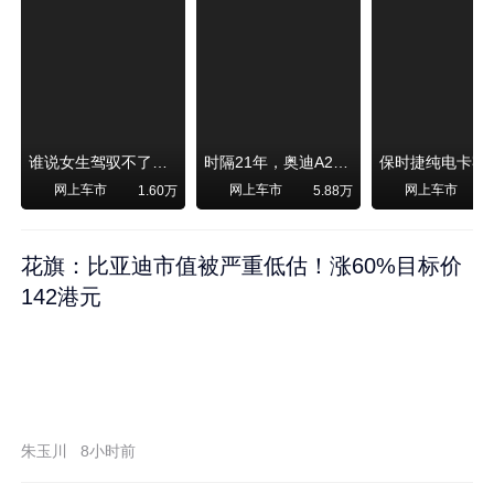
谁说女生驾驭不了大SUV？看我开问界M6驰骋坝上草原！
时隔21年，奥迪A2强势归来！
网上车市
网上车市
网上车市
1.60万
5.88万
1
花旗：比亚迪市值被严重低估！涨60%目标价
142港元
朱玉川
8小时前