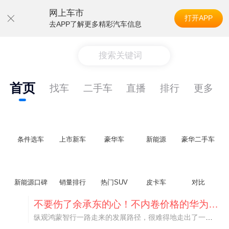
网上车市
打开APP
去APP了解更多精彩汽车信息
搜索关键词
首页
找车
二手车
直播
排行
更多
条件选车
上市新车
豪华车
新能源
豪华二手车
新能源口碑
销量排行
热门SUV
皮卡车
对比
不要伤了余承东的心！不内卷价格的华为，弥足珍贵！
纵观鸿蒙智行一路走来的发展路径，很难得地走出了一条和当下车市截然不同的道路：不靠降价走量、不参与低端价格厮杀，始终以技术迭代、架构创新、智能化体验升级、整车品质突破作为核心驱动力，稳步实现产品价值向上、品牌价格带稳步攀升。
阿斯顿·马丁退出北京市场 三家门店全部关闭