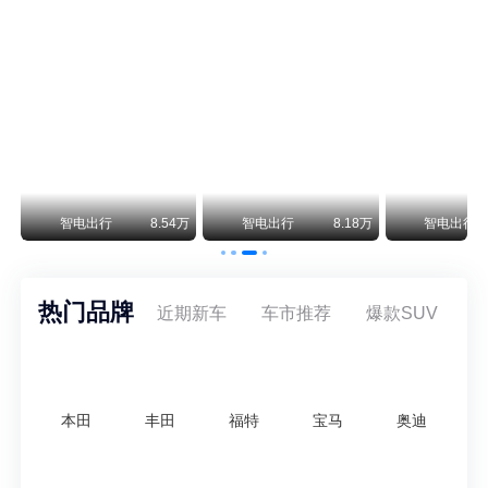
曾在北京坐拥多家授权网点、稳居华北超豪华汽车市场重要一席的阿斯顿·马丁，如今彻底走完了在北京新车零售的全部征程。
不要伤了余承东的心！不内卷价格的华为，弥足珍贵！
纵观鸿蒙智行一路走来的发展路径，很难得地走出了一条和当下车市截然不同的道路：不靠降价走量、不参与低端价格厮杀，始终以技术迭代、架构创新、智能化体验升级、整车品质突破作为核心驱动力，稳步实现产品价值向上、品牌价格带稳步攀升。
万
智电出行
8.54万
智电出行
8.18万
智电出行
热门品牌
近期新车
车市推荐
爆款SUV
本田
丰田
福特
宝马
奥迪