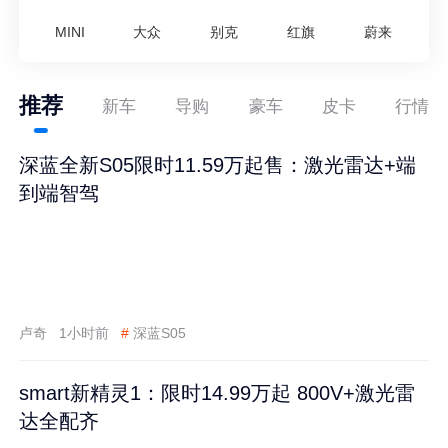
MINI
大众
别克
红旗
蔚来
推荐
新车
导购
豪车
皮卡
行情
深蓝全新S05限时11.59万起售：激光雷达+端
到端智驾
卢奇
1小时前
#
深蓝S05
smart新精灵1：限时14.99万起 800V+激光雷
达全配齐