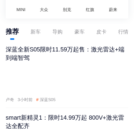
MINI
大众
别克
红旗
蔚来
推荐
新车
导购
豪车
皮卡
行情
深蓝全新S05限时11.59万起售：激光雷达+端
到端智驾
卢奇
3小时前
#
深蓝S05
smart新精灵1：限时14.99万起 800V+激光雷
达全配齐