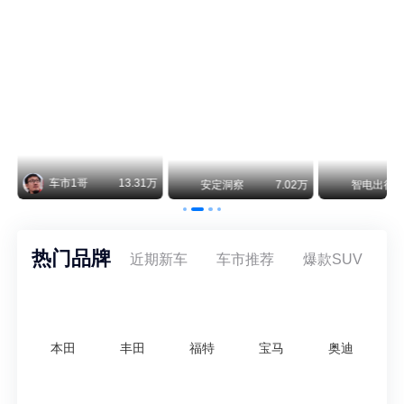
纵观鸿蒙智行一路走来的发展路径，很难得地走出了一条和当下车市截然不同的道路：不靠降价走量、不参与低端价格厮杀，始终以技术迭代、架构创新、智能化体验升级、整车品质突破作为核心驱动力，稳步实现产品价值向上、品牌价格带稳步攀升。
车市1哥
13.31万
万
安定洞察
7.02万
智电出行
热门品牌
近期新车
车市推荐
爆款SUV
本田
丰田
福特
宝马
奥迪