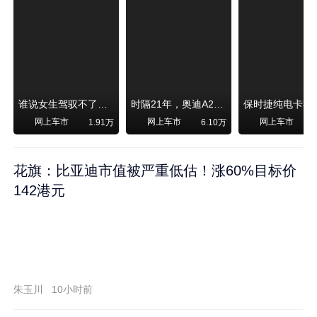
谁说女生驾驭不了大SUV？看我开问界M6驰骋坝上草原！
时隔21年，奥迪A2强势归来！
网上车市
网上车市
网上车市
1.91万
6.10万
1
花旗：比亚迪市值被严重低估！涨60%目标价
142港元
朱玉川
10小时前