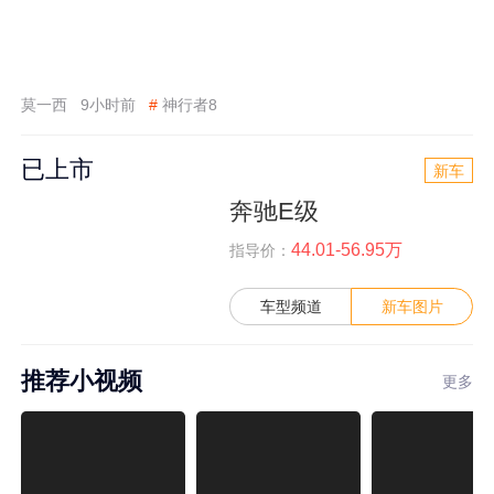
莫一西
9小时前
#
神行者8
已上市
新车
奔驰E级
44.01-56.95万
指导价：
车型频道
新车图片
推荐小视频
更多