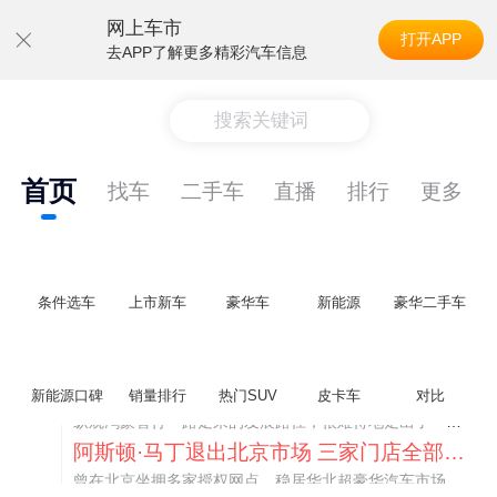
网上车市
打开APP
去APP了解更多精彩汽车信息
搜索关键词
首页
找车
二手车
直播
排行
更多
条件选车
上市新车
豪华车
新能源
豪华二手车
不要伤了余承东的心！不内卷价格的华为，弥足珍贵！
新能源口碑
销量排行
热门SUV
皮卡车
对比
纵观鸿蒙智行一路走来的发展路径，很难得地走出了一条和当下车市截然不同的道路：不靠降价走量、不参与低端价格厮杀，始终以技术迭代、架构创新、智能化体验升级、整车品质突破作为核心驱动力，稳步实现产品价值向上、品牌价格带稳步攀升。
阿斯顿·马丁退出北京市场 三家门店全部关闭
曾在北京坐拥多家授权网点、稳居华北超豪华汽车市场重要一席的阿斯顿·马丁，如今彻底走完了在北京新车零售的全部征程。
不要伤了余承东的心！不内卷价格的华为，弥足珍贵！