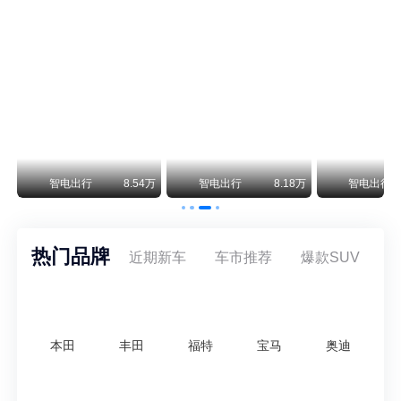
尊界V800 V680售价64.8-101.6万 1千万内最好的MPV
余承东刚刚把尊界V680和V800的正式售价亮出来了——64.8万起和76.6万起。对比预售时65-90万和80-120万的区间，起售价都往下调了一截，这个信号很明确：尊界想在百万级MPV市场尽快站稳脚跟。
通用CEO缺席签约 3年未踏足中国 释放反常信号
8月5日，上汽集团与通用汽车在上海完成上汽通用合资协议续约，合作周期一次性延长20年至2047年，这场关乎中美汽车标杆合资企业未来二十年走向的重磅签约仪式，备受全行业瞩目。
万
智电出行
8.54万
智电出行
8.18万
智电出行
热门品牌
近期新车
车市推荐
爆款SUV
本田
丰田
福特
宝马
奥迪