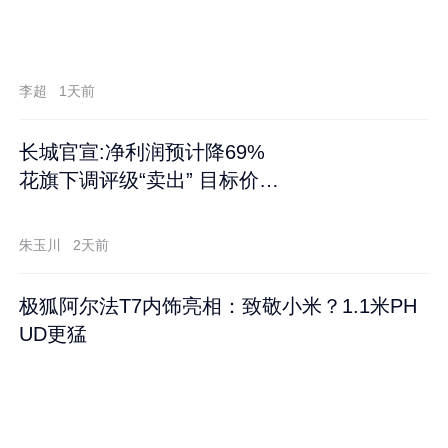
李超
1天前
长城官宣:净利润预计降69%
花旗下调评级“卖出” 目标价再
跌60%
朱玉川
2天前
极狐阿尔法T7内饰亮相：致敬小米？1.1米PH
UD更猛