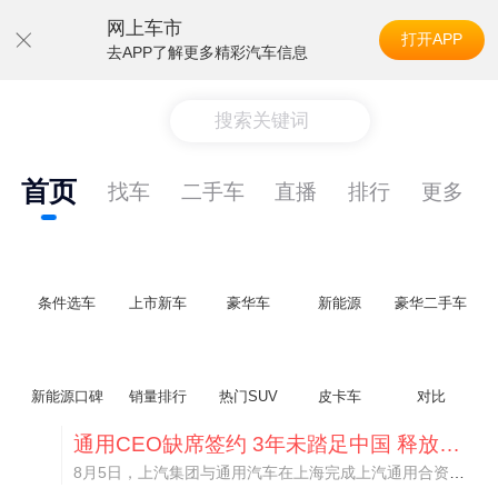
网上车市
打开APP
去APP了解更多精彩汽车信息
搜索关键词
首页
找车
二手车
直播
排行
更多
条件选车
上市新车
豪华车
新能源
豪华二手车
新能源口碑
销量排行
热门SUV
皮卡车
对比
通用CEO缺席签约 3年未踏足中国 释放反常信号
8月5日，上汽集团与通用汽车在上海完成上汽通用合资协议续约，合作周期一次性延长20年至2047年，这场关乎中美汽车标杆合资企业未来二十年走向的重磅签约仪式，备受全行业瞩目。