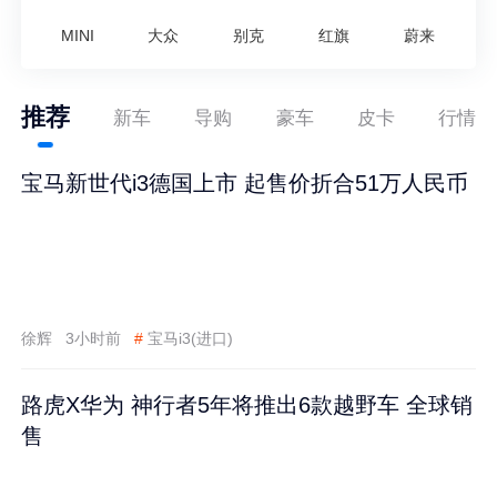
MINI
大众
别克
红旗
蔚来
推荐
新车
导购
豪车
皮卡
行情
宝马新世代i3德国上市 起售价折合51万人民币
徐辉
3小时前
#
宝马i3(进口)
路虎X华为 神行者5年将推出6款越野车 全球销
售