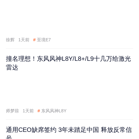
徐辉
1天前
#
至境E7
撞名理想！东风风神L8Y/L8+/L9十几万给激光
雷达
师梦琼
1天前
#
东风风神L8Y
通用CEO缺席签约 3年未踏足中国 释放反常信
号