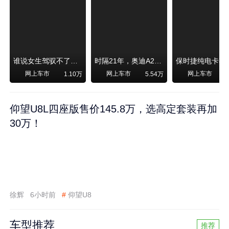
谁说女生驾驭不了大SUV？看我开问界M6驰骋坝上草原！
时隔21年，奥迪A2强势归来！
网上车市
网上车市
网上车市
1.10万
5.54万
1
仰望U8L四座版售价145.8万，选高定套装再加
30万！
徐辉
6小时前
#
仰望U8
车型推荐
推荐