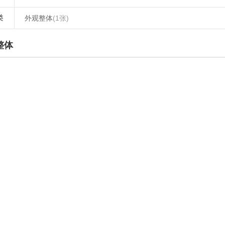
类
外观整体
(1张)
整体