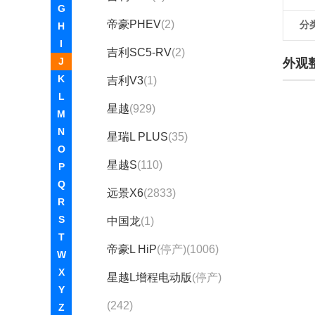
G
帝豪PHEV
(2)
分
H
I
吉利SC5-RV
(2)
J
外观
K
吉利V3
(1)
L
星越
(929)
M
N
星瑞L PLUS
(35)
O
星越S
(110)
P
Q
远景X6
(2833)
R
S
中国龙
(1)
T
帝豪L HiP
(停产)(1006)
W
X
星越L增程电动版
(停产)
Y
(242)
Z