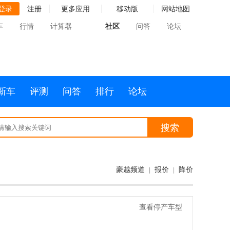
登录
注册
更多应用
移动版
网站地图
车
行情
计算器
社区
问答
论坛
新车
评测
问答
排行
论坛
搜索
豪越频道
报价
降价
|
|
查看停产车型