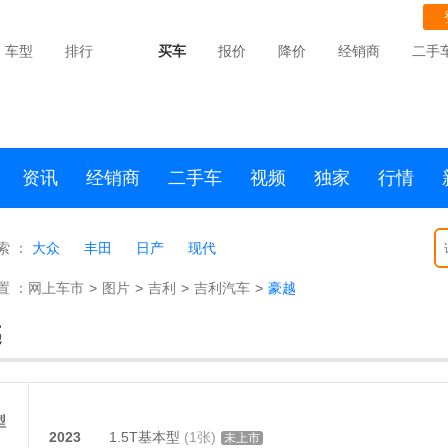
车型
排行
买车
报价
降价
经销商
二手
资讯
经销商
二手车
视频
独家
行情
索 ：
大众
丰田
日产
现代
置 ：
网上车市
>
图片
>
吉利
>
吉利汽车
>
豪越
越
型
2023
1.5T基本型
(1张)
未上市