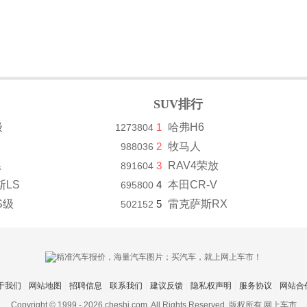
SUV排行
级
1
哈弗H6
1273804
2
牧马人
988036
系
3
RAV4荣放
891604
斯LS
4
本田CR-V
695800
S级
5
雷克萨斯RX
502152
于我们
网站地图
招聘信息
联系我们
建议反馈
隐私权声明
服务协议
网站合
Copyright © 1999 -
2026 cheshi.com. All Rights Reserved. 版权所有 网上车市