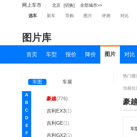
金刚
(646)
网上车市
北京
[切换]
全部城市>>
星瑞
(1987)
选车
新车
导购
图片
评测
对比
星越L
(1486)
图片库
星越L智擎
(455)
缤越
(3346)
图片
首页
车型
报价
降价
对比
缤越L
(95)
博越REX
(114)
热门搜
车图
车展
帝豪GS
(1997)
当前位
A
豪越
(776)
豪
B
C
吉利EX3
(1)
D
吉利GE
(1)
E
车
F
吉利GX2
(1)