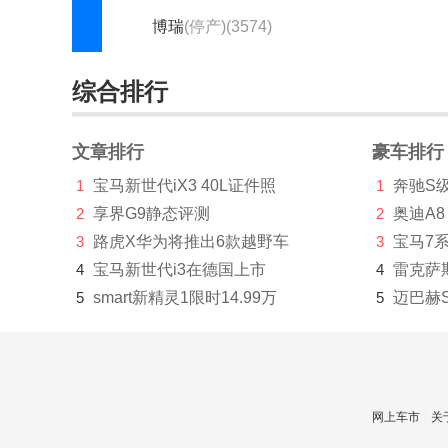
博瑞
(停产)(3574)
博瑞新能源
(停产)(286)
综合排行
帝豪GL
(停产)(2568)
帝豪GL新能源
(停产)(229)
文章排行
豪车排行
1
宝马新世代iX3 40L证件照
1
奔驰S
帝豪GSe
(停产)(415)
2
享界G9静态评测
2
奥迪A8
帝豪L
(停产)(340)
3
路虎X华为将推出6款越野车
3
宝马7
帝豪S
(停产)(781)
4
宝马新世代i3在德国上市
4
雷克萨
5
smart新精灵1限时14.99万
5
迈巴赫
帝豪新能源
(停产)(964)
海景
(停产)(727)
豪情
(停产)(4)
网上车市
关
豪情（SUV）
(停产)(909)