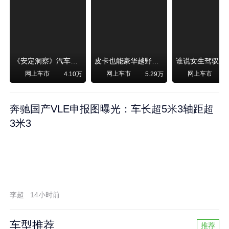
《安定洞察》汽车烧不烧油，和石油安全无关！
皮卡也能豪华越野！纵横F700上市，限时卖29.99万起
网上车市
网上车市
网上车市
4.10万
5.29万
奔驰国产VLE申报图曝光：车长超5米3轴距超
3米3
李超
14小时前
车型推荐
推荐