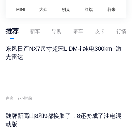
MINI
大众
别克
红旗
蔚来
推荐
新车
导购
豪车
皮卡
行情
东风日产NX7尺寸超宋L DM-i 纯电300km+激
光雷达
卢奇
7小时前
魏牌新高山8和9都换脸了，8还变成了油电混
动版