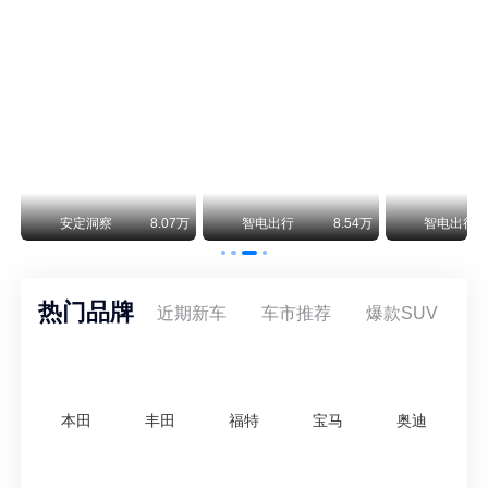
阿斯顿·马丁退出北京市场 三家门店全部关闭
曾在北京坐拥多家授权网点、稳居华北超豪华汽车市场重要一席的阿斯顿·马丁，如今彻底走完了在北京新车零售的全部征程。
不要伤了余承东的心！不内卷价格的华为，弥足珍贵！
纵观鸿蒙智行一路走来的发展路径，很难得地走出了一条和当下车市截然不同的道路：不靠降价走量、不参与低端价格厮杀，始终以技术迭代、架构创新、智能化体验升级、整车品质突破作为核心驱动力，稳步实现产品价值向上、品牌价格带稳步攀升。
万
安定洞察
8.07万
智电出行
8.54万
智电出行
热门品牌
近期新车
车市推荐
爆款SUV
本田
丰田
福特
宝马
奥迪