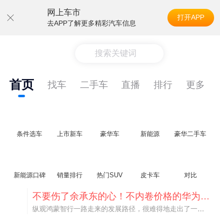
网上车市
打开APP
去APP了解更多精彩汽车信息
搜索关键词
首页
找车
二手车
直播
排行
更多
条件选车
上市新车
豪华车
新能源
豪华二手车
新能源口碑
销量排行
热门SUV
皮卡车
对比
不要伤了余承东的心！不内卷价格的华为，弥足珍贵！
纵观鸿蒙智行一路走来的发展路径，很难得地走出了一条和当下车市截然不同的道路：不靠降价走量、不参与低端价格厮杀，始终以技术迭代、架构创新、智能化体验升级、整车品质突破作为核心驱动力，稳步实现产品价值向上、品牌价格带稳步攀升。