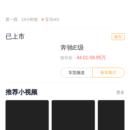
莫一西
13小时前
#
宝马iX3
已上市
新车
奔驰E级
44.01-56.95万
指导价：
车型频道
新车图片
推荐小视频
更多