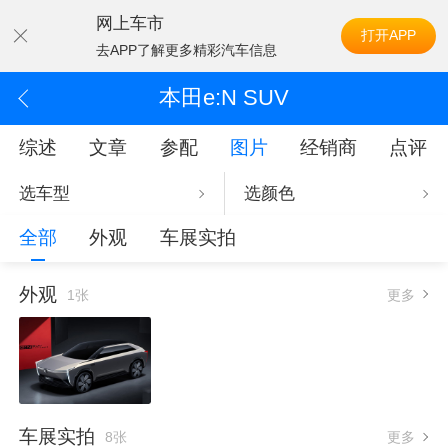
网上车市
打开APP
去APP了解更多精彩汽车信息
本田e:N SUV
综述
文章
参配
图片
经销商
点评
选车型
选颜色
全部
外观
车展实拍
外观
1张
更多
车展实拍
8张
更多