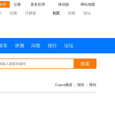
登录
注册
更多应用
移动版
网站地图
车
行情
计算器
社区
问答
论坛
新车
评测
问答
排行
论坛
搜索
Cupra频道
报价
降价
|
|