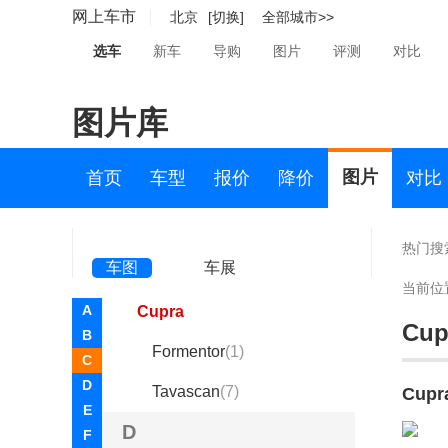
网上车市
北京
[切换]
全部城市>>
昶洧(1)
选车
新车
导购
图片
评测
对比
车驰汽车(4)
成功(210)
图片库
橙仕(1)
图片
首页
车型
报价
降价
对比
创维汽车(1219)
刺猬汽车(1)
热门搜
车图
车展
Cupra(8)
当前位
A
Cupra
Cup
B
Formentor
(1)
C
D
Tavascan
(7)
Cup
E
D
F