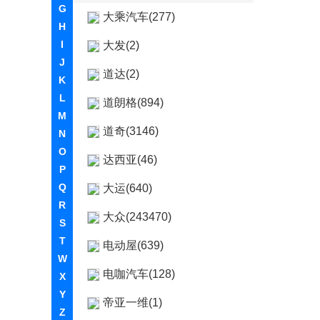
G
大乘汽车(277)
H
I
大发(2)
J
道达(2)
K
L
道朗格(894)
M
道奇(3146)
N
O
达西亚(46)
P
Q
大运(640)
R
大众(243470)
S
T
电动屋(639)
W
电咖汽车(128)
X
Y
帝亚一维(1)
Z