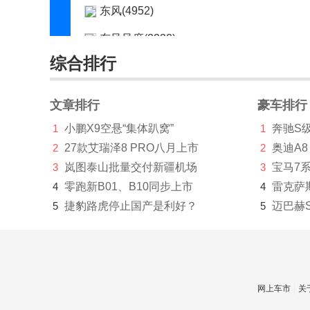
东风(4952)
东风风度(2222)
综合排行
东风风光(7948)
东风风神(18685)
文章排行
豪车排行
东风风行(20857)
1
小鹏X9空悬“集体趴窝”
1
奔驰S
2
27款艾瑞泽8 PRO八月上市
2
奥迪A8
东风富康(20)
3
岚图泰山批量交付新疆机场
3
宝马7
东风纳米(2696)
4
零跑新B01、B10同步上市
4
雷克萨
东风氢舟(1)
5
捷豹路虎停止国产是利好？
5
迈巴赫
东风瑞泰特(149)
东风小康(4176)
东风奕派(1002)
网上车市
关