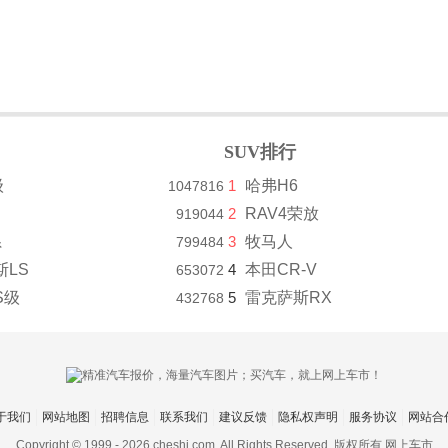
SUV排行
级
1
哈弗H6
1047816
2
RAV4荣放
919044
系
3
牧马人
799484
斯LS
4
本田CR-V
653072
S级
5
雷克萨斯RX
432768
于我们
网站地图
招聘信息
联系我们
建议反馈
隐私权声明
服务协议
网站合
Copyright © 1999 -
2026 cheshi.com. All Rights Reserved. 版权所有 网上车市