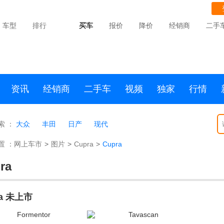
车型
排行
买车
报价
降价
经销商
二手
资讯
经销商
二手车
视频
独家
行情
索 ：
大众
丰田
日产
现代
置 ：
网上车市
>
图片
>
Cupra
>
Cupra
ra
ra 未上市