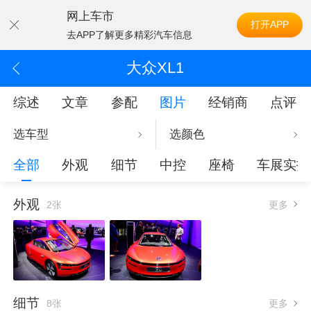
网上车市
打开APP
去APP了解更多精彩汽车信息
大众XL1
综述
文章
参配
图片
经销商
点评
选车型
选颜色
全部
外观
细节
中控
座椅
车展实拍
外观
2张
更多
细节
8张
更多