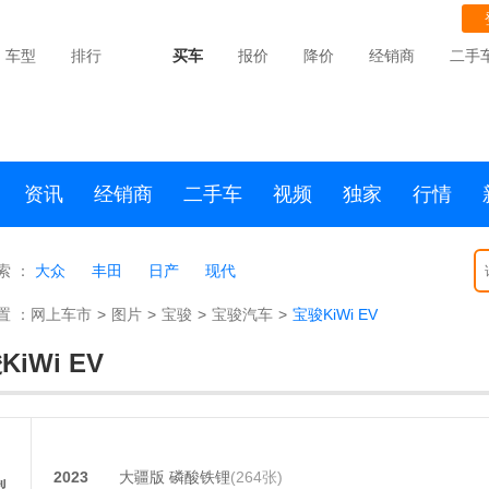
车型
排行
买车
报价
降价
经销商
二手
资讯
经销商
二手车
视频
独家
行情
索 ：
大众
丰田
日产
现代
置 ：
网上车市
>
图片
>
宝骏
>
宝骏汽车
>
宝骏KiWi EV
KiWi EV
2023
大疆版 磷酸铁锂
(264张)
型