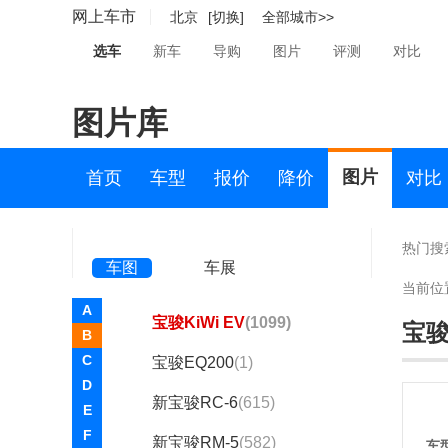
百智新能源(1)
网上车市
北京
[切换]
全部城市>>
宝骏(26802)
选车
新车
导购
图片
评测
对比
宝骏汽车
图片库
宝骏享境
(109)
宝骏悦也
(753)
图片
首页
车型
报价
降价
对比
宝骏悦也Plus
(384)
宝骏云朵
(958)
热门搜
车图
车展
宝骏云海
(106)
当前位
A
宝骏KiWi EV
(1099)
宝骏
B
C
宝骏EQ200
(1)
D
新宝骏RC-6
(615)
E
F
新宝骏RM-5
(582)
车