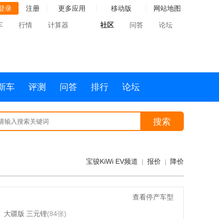
登录
注册
更多应用
移动版
网站地图
车
行情
计算器
社区
问答
论坛
新车
评测
问答
排行
论坛
搜索
宝骏KiWi EV频道
报价
降价
|
|
查看停产车型
大疆版 三元锂
(84张)