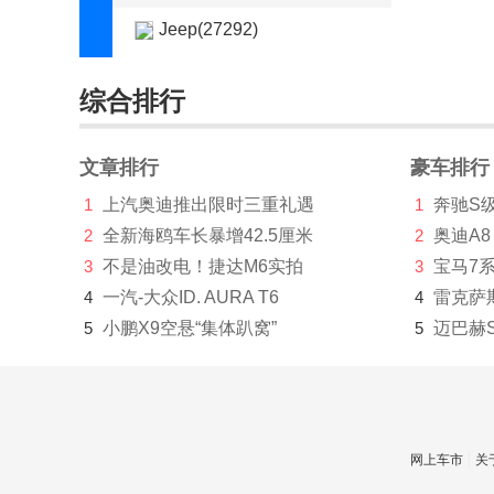
Jeep(27292)
江淮汽车(18057)
综合排行
江淮钇为(2885)
江铃(3112)
文章排行
豪车排行
1
上汽奥迪推出限时三重礼遇
1
奔驰S
江铃集团新能源(1630)
2
全新海鸥车长暴增42.5厘米
2
奥迪A8
江南汽车(197)
3
不是油改电！捷达M6实拍
3
宝马7
集度(1)
4
一汽-大众ID. AURA T6
4
雷克萨
5
小鹏X9空悬“集体趴窝”
5
迈巴赫
捷豹(30329)
捷达(6360)
捷尼赛思(5197)
网上车市
关
捷途(25509)