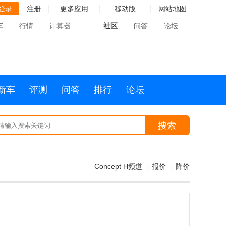
登录
注册
更多应用
移动版
网站地图
车
行情
计算器
社区
问答
论坛
新车
评测
问答
排行
论坛
搜索
Concept H频道
报价
降价
|
|