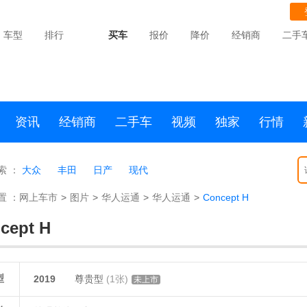
车型
排行
买车
报价
降价
经销商
二手
资讯
经销商
二手车
视频
独家
行情
索 ：
大众
丰田
日产
现代
置 ：
网上车市
>
图片
>
华人运通
>
华人运通
>
Concept H
cept H
型
2019
尊贵型
(1张)
未上市