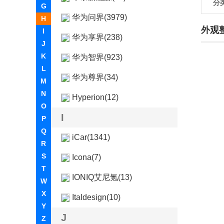
分
G
华为问界(3979)
H
外观
I
华为享界(238)
J
K
华为智界(923)
L
华为尊界(34)
M
N
Hyperion(12)
O
I
P
Q
iCar(1341)
R
S
Icona(7)
T
IONIQ艾尼氪(13)
W
X
Italdesign(10)
Y
J
Z