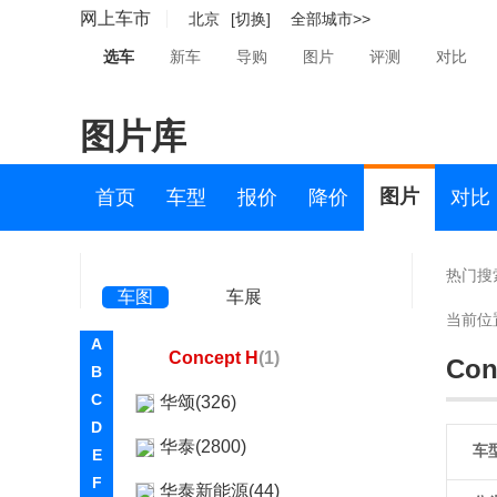
华晨新日(99)
网上车市
北京
[切换]
全部城市>>
华境(21)
选车
新车
导购
图片
评测
对比
华凯(9)
图片库
黄海(775)
华骐(17)
图片
首页
车型
报价
降价
对比
华人运通(2)
华人运通
热门搜
车图
车展
Concept A
(1)
当前位
A
Concept H
(1)
Con
B
C
华颂(326)
D
华泰(2800)
车
E
F
华泰新能源(44)