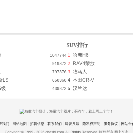
SUV排行
级
1
哈弗H6
1047744
2
RAV4荣放
919872
系
3
牧马人
797376
斯LS
4
本田CR-V
658368
S级
5
汉兰达
439872
于我们
网站地图
招聘信息
联系我们
建议反馈
隐私权声明
服务协议
网站合
Copyright © 1999 -
2026 cheshi.com. All Rights Reserved. 版权所有 网上车市