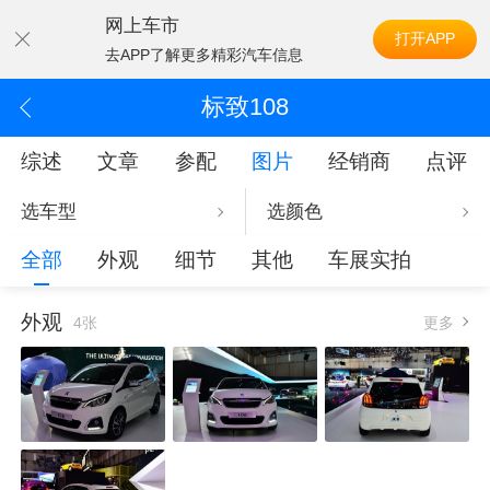
网上车市
打开APP
去APP了解更多精彩汽车信息
标致108
综述
文章
参配
图片
经销商
点评
选车型
选颜色
全部
外观
细节
其他
车展实拍
外观
4张
更多