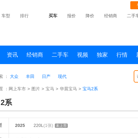
车型
排行
买车
报价
降价
经销商
二手
资讯
经销商
二手车
视频
独家
行情
索 ：
大众
丰田
日产
现代
置 ：
网上车市
>
图片
>
宝马
>
华晨宝马
>
宝马2系
2系
型
2025
220L
(1张)
未上市