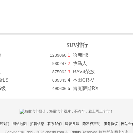
SUV排行
级
1
哈弗H6
1239060
2
牧马人
980247
系
3
RAV4荣放
875062
斯LS
4
本田CR-V
685343
S级
5
雷克萨斯RX
490606
于我们
网站地图
招聘信息
联系我们
建议反馈
隐私权声明
服务协议
网站合
Copyright © 1999 -
2026 cheshi.com. All Rights Reserved. 版权所有 网上车市