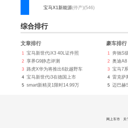
宝马X1新能源
(停产)(546)
宝马M
综合排行
宝马M2
(887)
宝马M3
(4100)
文章排行
豪车排行
1
宝马新世代iX3 40L证件照
1
奔驰S
宝马M4
(2167)
2
享界G9静态评测
2
奥迪A8
宝马M5
(1752)
3
路虎X华为将推出6款越野车
3
宝马7
宝马X3 M
(818)
4
宝马新世代i3在德国上市
4
雷克萨
5
smart新精灵1限时14.99万
5
迈巴赫
宝马X3 M50
(24)
宝马X4 M
(650)
宝马X5 M
(1186)
网上车市
关
宝马X6 M
(1155)