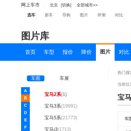
AUXUN傲旋(2)
网上车市
北京
[切换]
全部城市>>
阿维塔(4132)
选车
新车
导购
图片
评测
对比
B
图片库
拜腾(95)
百智新能源(1)
图片
首页
车型
报价
降价
对比
宝骏(26802)
宝马(174904)
热门搜
车图
车展
华晨宝马
当前位
A
宝马2系
(1)
宝马
B
C
宝马3系
(19991)
D
宝马5系
(21773)
车
E
F
宝马i3
(1713)