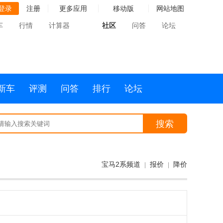
登录
注册
更多应用
移动版
网站地图
车
行情
计算器
社区
问答
论坛
新车
评测
问答
排行
论坛
搜索
宝马2系频道
报价
降价
|
|