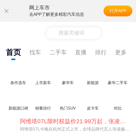
网上车市
打开APP
去APP了解更多精彩汽车信息
搜索关键词
首页
找车
二手车
直播
排行
更多
条件选车
上市新车
豪华车
新能源
豪华二手车
新能源口碑
销量排行
热门SUV
皮卡车
对比
阿维塔07L限时权益价21.99万起，张凌赫成首位车主
阿维塔07L今晚在杭州正式上市，全球品牌代言人张凌赫现场提车，成为这台车的第一位主人。三个版本：Elite纯电版22.99万，Max+后驱纯电版24.99万，Ultra三电机四驱版27.99万。