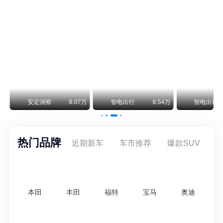
保时捷CEO证实：纯电718将复活！因为奥迪需要
保时捷新任CEO迈克尔·莱特斯最近接受德国《法兰克福汇报》采访，直接给纯电718项目吃了颗定心丸。之前外界传得沸沸扬扬，说这个项目可能推迟甚至取消，现在CEO亲自出面澄清：“关于电动718，我们已经得出结论，将会打造这款车型，因为这是经济上的最佳解决方案，也会是一款非常出色的汽车。”
阿维塔07L限时权益价21.99万起，张凌赫成首位车主
阿维塔07L今晚在杭州正式上市，全球品牌代言人张凌赫现场提车，成为这台车的第一位主人。三个版本：Elite纯电版22.99万，Max+后驱纯电版24.99万，Ultra三电机四驱版27.99万。
万
安定洞察
8.07万
智电出行
8.54万
智电出行
热门品牌
近期新车
车市推荐
爆款SUV
本田
丰田
福特
宝马
奥迪