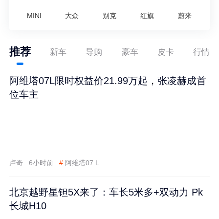
MINI
大众
别克
红旗
蔚来
推荐
新车
导购
豪车
皮卡
行情
阿维塔07L限时权益价21.99万起，张凌赫成首
位车主
卢奇
6小时前
#
阿维塔07 L
北京越野星钽5X来了：车长5米多+双动力 Pk
长城H10