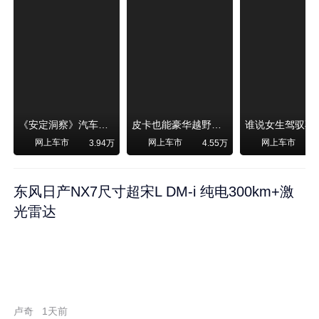
《安定洞察》汽车烧不烧油，和石油安全无关！
皮卡也能豪华越野！纵横F700上市，限时卖29.99万起
网上车市
网上车市
网上车市
3.94万
4.55万
东风日产NX7尺寸超宋L DM-i 纯电300km+激
光雷达
卢奇
1天前