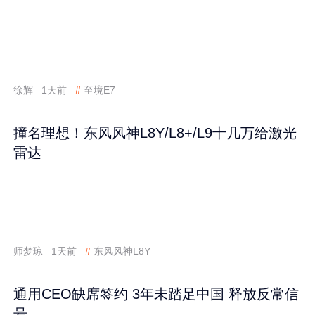
徐辉
1天前
#
至境E7
撞名理想！东风风神L8Y/L8+/L9十几万给激光
雷达
师梦琼
1天前
#
东风风神L8Y
通用CEO缺席签约 3年未踏足中国 释放反常信
号