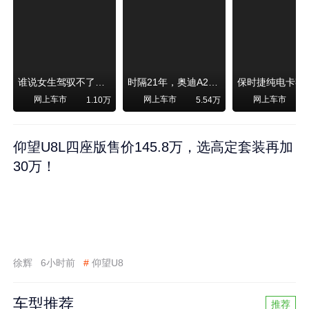
谁说女生驾驭不了大SUV？看我开问界M6驰骋坝上草原！
时隔21年，奥迪A2强势归来！
网上车市
网上车市
网上车市
1.10万
5.54万
1
仰望U8L四座版售价145.8万，选高定套装再加
30万！
徐辉
6小时前
#
仰望U8
车型推荐
推荐