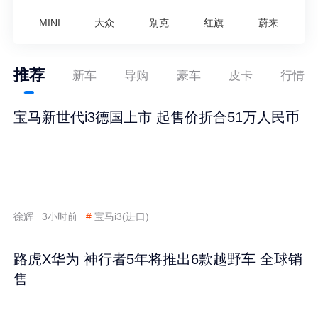
MINI
大众
别克
红旗
蔚来
推荐
新车
导购
豪车
皮卡
行情
宝马新世代i3德国上市 起售价折合51万人民币
徐辉
3小时前
#
宝马i3(进口)
路虎X华为 神行者5年将推出6款越野车 全球销
售