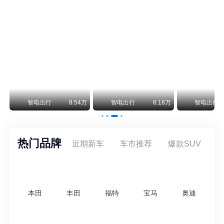
尊界V800 V680售价64.8-101.6万 1千万内最好的MPV
余承东刚刚把尊界V680和V800的正式售价亮出来了——64.8万起和76.6万起。对比预售时65-90万和80-120万的区间，起售价都往下调了一截，这个信号很明确：尊界想在百万级MPV市场尽快站稳脚跟。
通用CEO缺席签约 3年未踏足中国 释放反常信号
8月5日，上汽集团与通用汽车在上海完成上汽通用合资协议续约，合作周期一次性延长20年至2047年，这场关乎中美汽车标杆合资企业未来二十年走向的重磅签约仪式，备受全行业瞩目。
万
智电出行
8.54万
智电出行
8.18万
智电出行
热门品牌
近期新车
车市推荐
爆款SUV
本田
丰田
福特
宝马
奥迪