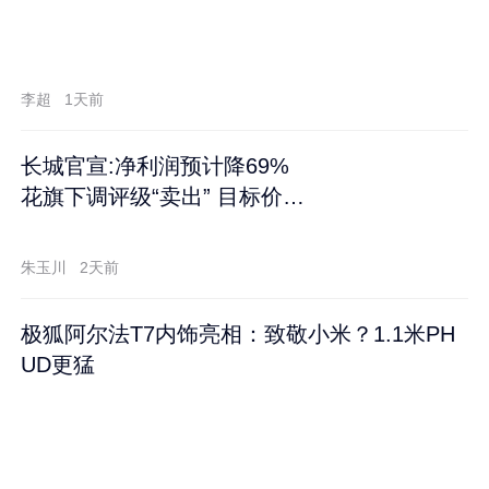
李超
1天前
长城官宣:净利润预计降69%
花旗下调评级“卖出” 目标价再
跌60%
朱玉川
2天前
极狐阿尔法T7内饰亮相：致敬小米？1.1米PH
UD更猛