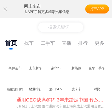
网上车市
打开APP
去APP了解更多精彩汽车信息
搜索关键词
首页
找车
二手车
直播
排行
更多
条件选车
上市新车
豪华车
新能源
豪华二手车
新能源口碑
销量排行
热门SUV
皮卡车
对比
通用CEO缺席签约 3年未踏足中国 释放反常信号
8月5日，上汽集团与通用汽车在上海完成上汽通用合资协议续约，合作周期一次性延长20年至2047年，这场关乎中美汽车标杆合资企业未来二十年走向的重磅签约仪式，备受全行业瞩目。