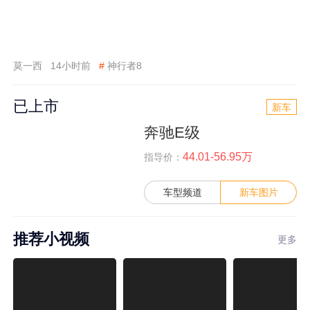
莫一西
14小时前
#
神行者8
已上市
新车
奔驰E级
44.01-56.95万
指导价：
车型频道
新车图片
推荐小视频
更多