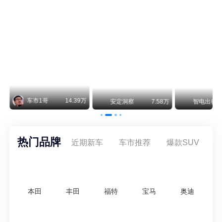
察
7.58万
智电出行
8.54万
智电出行
8.18万
热门品牌
近期新车
车市推荐
爆款SUV
本田
丰田
福特
宝马
奥迪