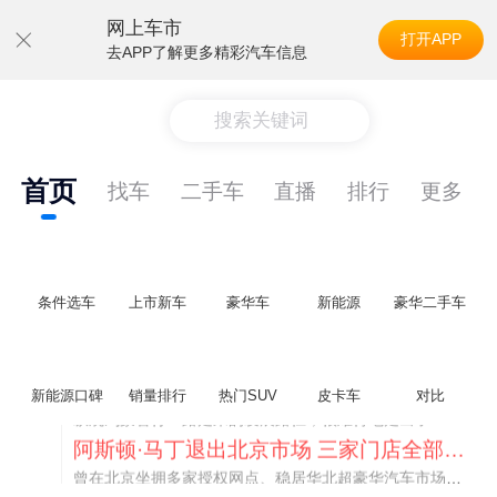
网上车市
打开APP
去APP了解更多精彩汽车信息
搜索关键词
首页
找车
二手车
直播
排行
更多
条件选车
上市新车
豪华车
新能源
豪华二手车
不要伤了余承东的心！不内卷价格的华为，弥足珍贵！
纵观鸿蒙智行一路走来的发展路径，很难得地走出了一条和当下车市截然不同的道路：不靠降价走量、不参与低端价格厮杀，始终以技术迭代、架构创新、智能化体验升级、整车品质突破作为核心驱动力，稳步实现产品价值向上、品牌价格带稳步攀升。
新能源口碑
销量排行
热门SUV
皮卡车
对比
阿斯顿·马丁退出北京市场 三家门店全部关闭
曾在北京坐拥多家授权网点、稳居华北超豪华汽车市场重要一席的阿斯顿·马丁，如今彻底走完了在北京新车零售的全部征程。
不要伤了余承东的心！不内卷价格的华为，弥足珍贵！
纵观鸿蒙智行一路走来的发展路径，很难得地走出了一条和当下车市截然不同的道路：不靠降价走量、不参与低端价格厮杀，始终以技术迭代、架构创新、智能化体验升级、整车品质突破作为核心驱动力，稳步实现产品价值向上、品牌价格带稳步攀升。