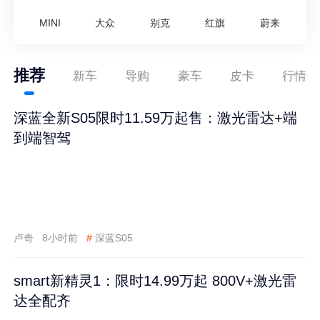
MINI
大众
别克
红旗
蔚来
推荐
新车
导购
豪车
皮卡
行情
深蓝全新S05限时11.59万起售：激光雷达+端
到端智驾
卢奇
8小时前
#
深蓝S05
smart新精灵1：限时14.99万起 800V+激光雷
达全配齐