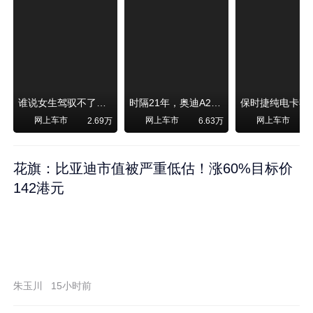
谁说女生驾驭不了大SUV？看我开问界M6驰骋坝上草原！
时隔21年，奥迪A2强势归来！
网上车市
网上车市
网上车市
2.69万
6.63万
1
花旗：比亚迪市值被严重低估！涨60%目标价
142港元
朱玉川
15小时前