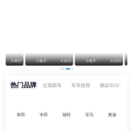
保时捷CEO证实：纯电718将复活！因为奥迪需要
保时捷新任CEO迈克尔·莱特斯最近接受德国《法兰克福汇报》采访，直接给纯电718项目吃了颗定心丸。之前外界传得沸沸扬扬，说这个项目可能推迟甚至取消，现在CEO亲自出面澄清：“关于电动718，我们已经得出结论，将会打造这款车型，因为这是经济上的最佳解决方案，也会是一款非常出色的汽车。”
神行者目标年销30万辆，要把路虎销量翻倍
路虎品牌全球一年卖多少？大约38万辆。也就是说，这个刚复活的新能源品牌，目标是干到路虎全球销量的八成。如果真能跑到30万辆，两者加起来就是68万辆——比现在路虎单独的数字，翻了接近一倍！说“再造一个路虎”，真不夸张。
万
小鱼不刹车
4.16万
小鱼不刹车
3.43万
安定洞察
热门品牌
近期新车
车市推荐
爆款SUV
本田
丰田
福特
宝马
奥迪