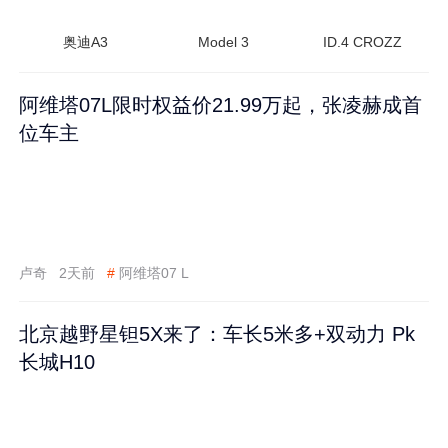
奥迪A3
Model 3
ID.4 CROZZ
阿维塔07L限时权益价21.99万起，张凌赫成首
位车主
卢奇
2天前
#
阿维塔07 L
北京越野星钽5X来了：车长5米多+双动力 Pk
长城H10