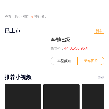
卢奇
15小时前
#
神行者8
已上市
新车
奔驰E级
44.01-56.95万
指导价：
车型频道
新车图片
推荐小视频
更多