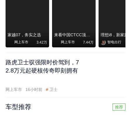
家越07，务实之选
来看中国CTCC顶级赛事艾瑞泽8 pro赛车如何脱颖而出
网上车市
网上车市
智电出行
3.42万
7.44万
路虎卫士驭强限时价驾到，7
2.8万元起硬核传奇即刻拥有
网上车市
16小时前
#
卫士
车型推荐
推荐