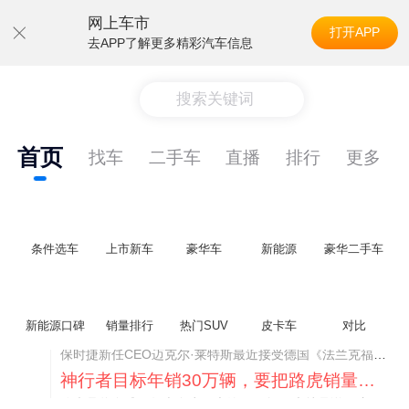
网上车市
打开APP
去APP了解更多精彩汽车信息
搜索关键词
首页
找车
二手车
直播
排行
更多
条件选车
上市新车
豪华车
新能源
豪华二手车
新能源口碑
销量排行
热门SUV
皮卡车
对比
神行者目标年销30万辆，要把路虎销量翻倍
路虎品牌全球一年卖多少？大约38万辆。也就是说，这个刚复活的新能源品牌，目标是干到路虎全球销量的八成。如果真能跑到30万辆，两者加起来就是68万辆——比现在路虎单独的数字，翻了接近一倍！说“再造一个路虎”，真不夸张。