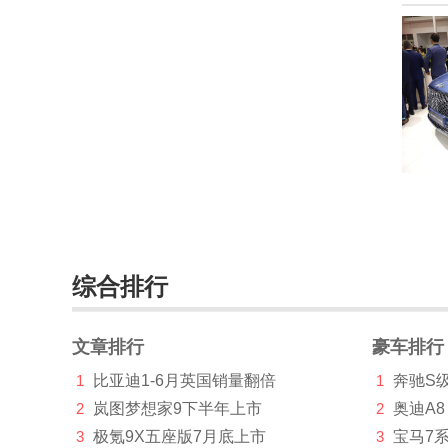
长江汽车(4)
昶洧(1)
车驰汽车(4)
成功(210)
橙仕(1)
创维汽车(1219)
刺猬汽车(1)
综合排行
Cupra(8)
D
文章排行
豪车排行
大乘汽车(277)
1
比亚迪1-6月英国销量翻倍
1
奔驰S
2
岚图梦想家9下半年上市
2
奥迪A8
大发(2)
3
极氪9X五座版7月底上市
3
宝马7