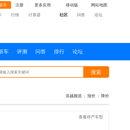
登录
注册
更多应用
移动版
网站地图
车
行情
计算器
社区
问答
论坛
新车
评测
问答
排行
论坛
搜索
添越频道
报价
降价
|
|
查看停产车型