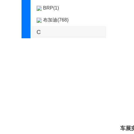
BRP(1)
布加迪(768)
C
曹操汽车(101)
长安凯程(3712)
长安跨越(19)
长安欧尚(16930)
长安汽车(48824)
长安启源(5157)
长安UNI(7656)
长城（皮卡）(20502)
车展