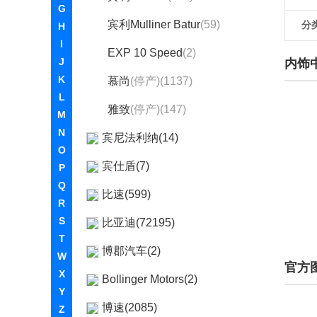
G
宾利Mulliner Batur
(59)
分
H
I
EXP 10 Speed
(2)
J
内饰
K
慕尚
(停产)(1137)
L
雅致
(停产)(147)
M
N
宾尼法利纳(14)
O
宾仕盾(7)
P
Q
比速(599)
R
S
比亚迪(72195)
T
博郡汽车(2)
W
官方
X
Bollinger Motors(2)
Y
博速(2085)
Z