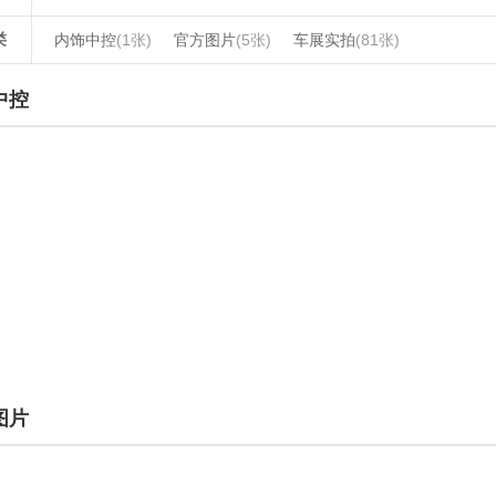
类
内饰中控
(1张)
官方图片
(5张)
车展实拍
(81张)
中控
图片