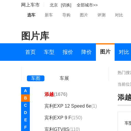
标致(43568)
网上车市
北京
[切换]
全部城市>>
比德文汽车(1)
选车
新车
导购
图片
评测
对比
别克(73205)
图片库
宾利(8058)
宾利
图片
首页
车型
报价
降价
对比
飞驰
(1434)
欧陆
(3186)
热门搜
车图
车展
欧陆PHEV
(156)
当前位
A
添越
(1676)
添
B
C
宾利EXP 12 Speed 6e
(1)
D
宾利EXP 9 F
(150)
E
车
F
宾利GTV8S
(110)