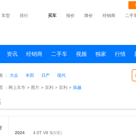
车型
排行
买车
报价
降价
经销商
二手
资讯
经销商
二手车
视频
独家
行情
索 ：
大众
丰田
日产
现代
置 ：
网上车市
>
图片
>
宾利
>
宾利
>
添越
越
型
2024
4.0T V8 S
(6张)