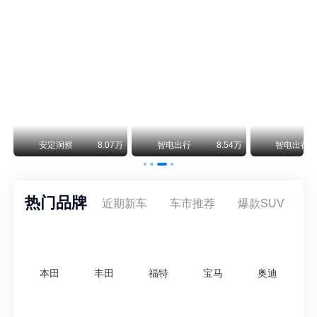
保时捷CEO证实：纯电718将复活！因为奥迪需要
保时捷新任CEO迈克尔·莱特斯最近接受德国《法兰克福汇报》采访，直接给纯电718项目吃了颗定心丸。之前外界传得沸沸扬扬，说这个项目可能推迟甚至取消，现在CEO亲自出面澄清：“关于电动718，我们已经得出结论，将会打造这款车型，因为这是经济上的最佳解决方案，也会是一款非常出色的汽车。”
阿维塔07L限时权益价21.99万起，张凌赫成首位车主
阿维塔07L今晚在杭州正式上市，全球品牌代言人张凌赫现场提车，成为这台车的第一位主人。三个版本：Elite纯电版22.99万，Max+后驱纯电版24.99万，Ultra三电机四驱版27.99万。
万
安定洞察
8.07万
智电出行
8.54万
智电出行
热门品牌
近期新车
车市推荐
爆款SUV
本田
丰田
福特
宝马
奥迪