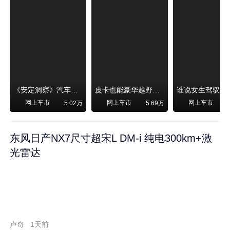
《安定洞察》汽车烧不烧油，和石油安全无关！
皮卡也能豪华越野！纵横F700上市，限时卖29.99万起
网上车市
网上车市
网上车市
5.02万
5.69万
东风日产NX7尺寸超宋L DM-i 纯电300km+激
光雷达
卢奇
1天前