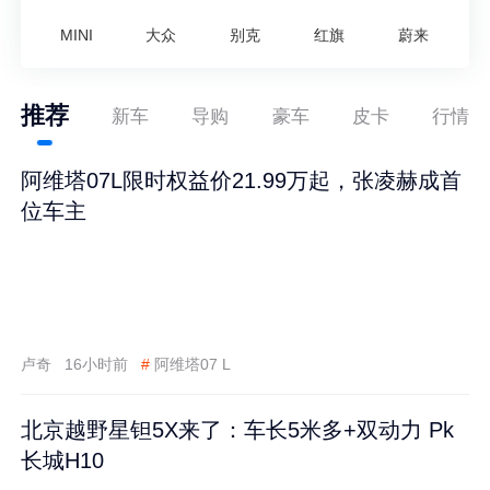
MINI
大众
别克
红旗
蔚来
推荐
新车
导购
豪车
皮卡
行情
阿维塔07L限时权益价21.99万起，张凌赫成首
位车主
卢奇
16小时前
#
阿维塔07 L
北京越野星钽5X来了：车长5米多+双动力 Pk
长城H10