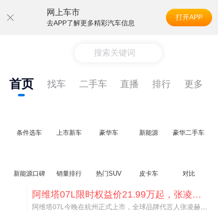
网上车市
打开APP
去APP了解更多精彩汽车信息
搜索关键词
首页
找车
二手车
直播
排行
更多
条件选车
上市新车
豪华车
新能源
豪华二手车
新能源口碑
销量排行
热门SUV
皮卡车
对比
阿维塔07L限时权益价21.99万起，张凌赫成首位车主
阿维塔07L今晚在杭州正式上市，全球品牌代言人张凌赫现场提车，成为这台车的第一位主人。三个版本：Elite纯电版22.99万，Max+后驱纯电版24.99万，Ultra三电机四驱版27.99万。