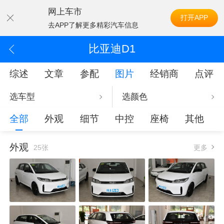
网上车市
打开APP
去APP了解更多精彩汽车信息
比亚迪D1
综述
文章
参配
图片
经销商
点评
选车型
选颜色
全部
外观
细节
中控
座椅
其他
外观
25张
更多