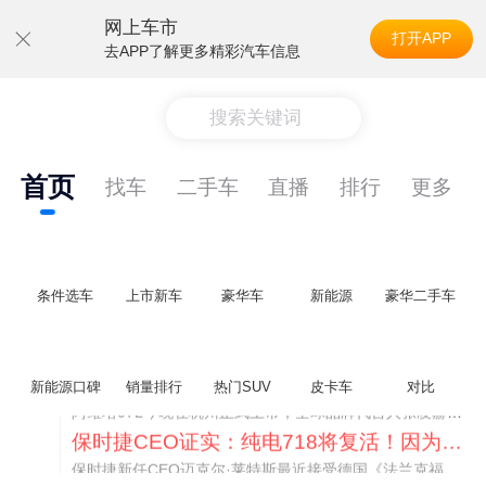
网上车市
打开APP
去APP了解更多精彩汽车信息
搜索关键词
首页
找车
二手车
直播
排行
更多
条件选车
上市新车
豪华车
新能源
豪华二手车
阿维塔07L限时权益价21.99万起，张凌赫成首位车主
阿维塔07L今晚在杭州正式上市，全球品牌代言人张凌赫现场提车，成为这台车的第一位主人。三个版本：Elite纯电版22.99万，Max+后驱纯电版24.99万，Ultra三电机四驱版27.99万。
新能源口碑
销量排行
热门SUV
皮卡车
对比
保时捷CEO证实：纯电718将复活！因为奥迪需要
保时捷新任CEO迈克尔·莱特斯最近接受德国《法兰克福汇报》采访，直接给纯电718项目吃了颗定心丸。之前外界传得沸沸扬扬，说这个项目可能推迟甚至取消，现在CEO亲自出面澄清：“关于电动718，我们已经得出结论，将会打造这款车型，因为这是经济上的最佳解决方案，也会是一款非常出色的汽车。”
阿维塔07L限时权益价21.99万起，张凌赫成首位车主