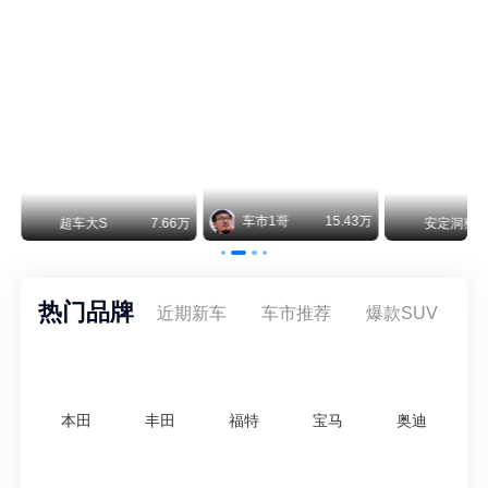
阿维塔07L今晚在杭州正式上市，全球品牌代言人张凌赫现场提车，成为这台车的第一位主人。三个版本：Elite纯电版22.99万，Max+后驱纯电版24.99万，Ultra三电机四驱版27.99万。
车市1哥
15.43万
安定洞察
8.07万
智电出行
热门品牌
近期新车
车市推荐
爆款SUV
本田
丰田
福特
宝马
奥迪