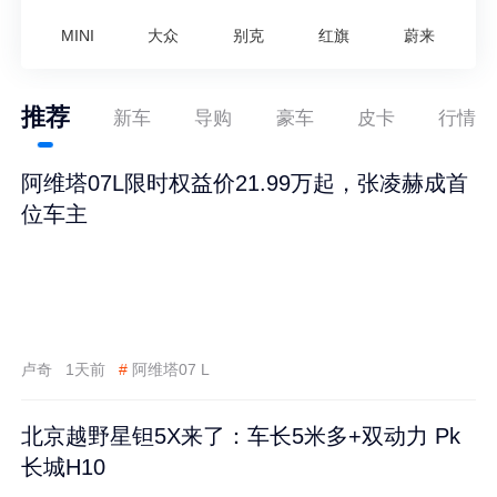
MINI
大众
别克
红旗
蔚来
推荐
新车
导购
豪车
皮卡
行情
阿维塔07L限时权益价21.99万起，张凌赫成首
位车主
卢奇
1天前
#
阿维塔07 L
北京越野星钽5X来了：车长5米多+双动力 Pk
长城H10