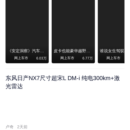
《安定洞察》汽车烧不烧油，和石油安全无关！
皮卡也能豪华越野！纵横F700上市，限时卖29.99万起
网上车市
网上车市
网上车市
6.03万
6.77万
东风日产NX7尺寸超宋L DM-i 纯电300km+激
光雷达
卢奇
2天前